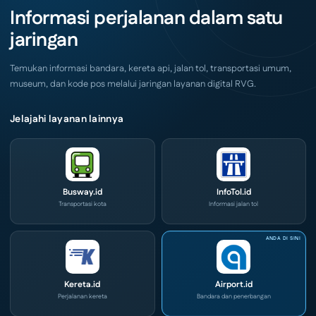
Akhir
IOG
Informasi perjalanan dalam satu
Pekan
e-
Ini
Commerce
jaringan
di
IPA
Convex
2026
Temukan informasi bandara, kereta api, jalan tol, transportasi umum,
museum, dan kode pos melalui jaringan layanan digital RVG.
Jelajahi layanan lainnya
Busway.id
InfoTol.id
Transportasi kota
Informasi jalan tol
Kereta.id
Airport.id
Perjalanan kereta
Bandara dan penerbangan