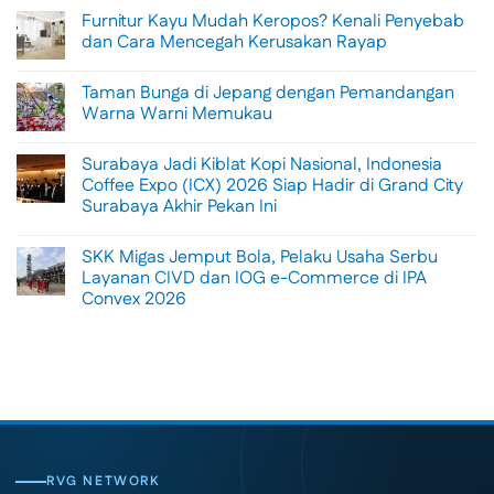
Comments
Furnitur Kayu Mudah Keropos? Kenali Penyebab
on
Menikmati
dan Cara Mencegah Kerusakan Rayap
Sisi
Petualangan
No
Bali
Comments
Taman Bunga di Jepang dengan Pemandangan
Lewat
on
Rafting
Furnitur
Warna Warni Memukau
di
Kayu
Tengah
Mudah
No
Alam
Keropos?
Comments
Surabaya Jadi Kiblat Kopi Nasional, Indonesia
Ubud
Kenali
on
Penyebab
Taman
Coffee Expo (ICX) 2026 Siap Hadir di Grand City
dan
Bunga
Surabaya Akhir Pekan Ini
Cara
di
Mencegah
Jepang
No
Kerusakan
dengan
Comments
Rayap
Pemandangan
SKK Migas Jemput Bola, Pelaku Usaha Serbu
on
Warna
Surabaya
Layanan CIVD dan IOG e-Commerce di IPA
Warni
Jadi
Memukau
Convex 2026
Kiblat
Kopi
No
Nasional,
Comments
Indonesia
on
Coffee
SKK
Expo
Migas
(ICX)
Jemput
2026
Bola,
Siap
Pelaku
Hadir
Usaha
di
Serbu
Grand
Layanan
City
CIVD
RVG NETWORK
Surabaya
dan