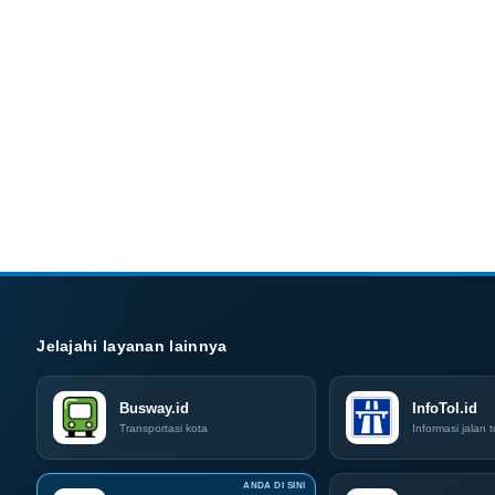
Jelajahi layanan lainnya
Busway.id
InfoTol.id
Transportasi kota
Informasi jalan t