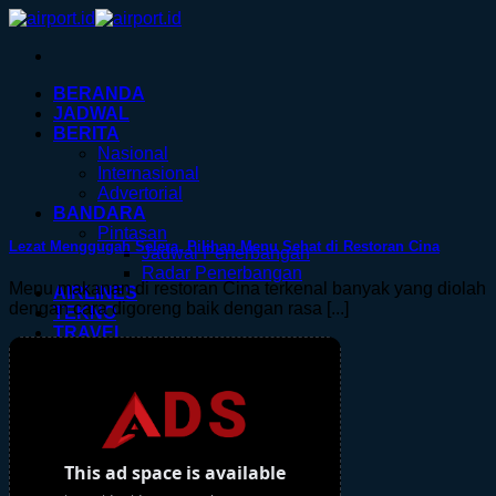
Skip
to
content
BERANDA
JADWAL
BERITA
Nasional
Internasional
Advertorial
BANDARA
Pintasan
Lezat Menggugah Selera, Pilihan Menu Sehat di Restoran Cina
Jadwal Penerbangan
Radar Penerbangan
Menu makanan di restoran Cina terkenal banyak yang diolah
AIRLINES
dengan cara digoreng baik dengan rasa [...]
TEKNO
TRAVEL
TIKET
HOTEL
KERETA.ID