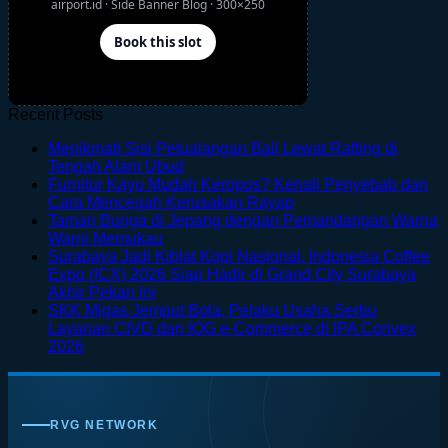
Recent Posts
Menikmati Sisi Petualangan Bali Lewat Rafting di
No
Tengah Alam Ubud
Comments
Furnitur Kayu Mudah Keropos? Kenali Penyebab dan
on
No
Cara Mencegah Kerusakan Rayap
Menikmati
Comments
Taman Bunga di Jepang dengan Pemandangan Warna
Sisi
on
No
Warni Memukau
Petualangan
Furnitur
Comments
Surabaya Jadi Kiblat Kopi Nasional, Indonesia Coffee
on
Bali
Kayu
Expo (ICX) 2026 Siap Hadir di Grand City Surabaya
Taman
Lewat
Mudah
No
Akhir Pekan Ini
Bunga
Rafting
Keropos?
Comments
SKK Migas Jemput Bola, Pelaku Usaha Serbu
on
di
di
Kenali
Layanan CIVD dan IOG e-Commerce di IPA Convex
Surabaya
Jepang
Tengah
Penyebab
No
2026
Jadi
dengan
Alam
dan
Comments
on
Kiblat
Pemandangan
Ubud
Cara
SKK
Kopi
Warna
Mencegah
Migas
Nasional,
Warni
Kerusakan
RVG NETWORK
Jemput
Indonesia
Memukau
Rayap