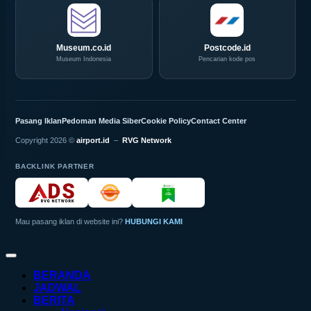
Museum.co.id
Postcode.id
Museum Indonesia
Pencarian kode pos
Pasang Iklan
Pedoman Media Siber
Cookie Policy
Contact Center
Copyright 2026 ©
airport.id
–
RVG Network
BACKLINK PARTNER
Mau pasang iklan di website ini?
HUBUNGI KAMI
BERANDA
JADWAL
BERITA