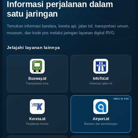
Bola,
Coffee
Informasi perjalanan dalam
Pelaku
Expo
satu jaringan
Usaha
(ICX)
Serbu
2026
Layanan
Siap
Temukan informasi bandara, kereta api, jalan tol, transportasi umum,
CIVD
Hadir
museum, dan kode pos melalui jaringan layanan digital RVG.
dan
di
IOG
Grand
e-
City
Jelajahi layanan lainnya
Commerce
Surabaya
di
Akhir
IPA
Pekan
Convex
Ini
2026
Busway.id
InfoTol.id
Transportasi kota
Informasi jalan tol
Kereta.id
Airport.id
Perjalanan kereta
Bandara dan penerbangan