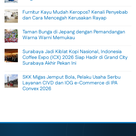
No
Comments
Furnitur Kayu Mudah Keropos? Kenali Penyebab
on
Menikmati
dan Cara Mencegah Kerusakan Rayap
Sisi
Petualangan
No
Bali
Comments
Taman Bunga di Jepang dengan Pemandangan
Lewat
on
Rafting
Furnitur
Warna Warni Memukau
di
Kayu
Tengah
Mudah
No
Alam
Keropos?
Comments
Surabaya Jadi Kiblat Kopi Nasional, Indonesia
Ubud
Kenali
on
Penyebab
Taman
Coffee Expo (ICX) 2026 Siap Hadir di Grand City
dan
Bunga
Surabaya Akhir Pekan Ini
Cara
di
Mencegah
Jepang
No
Kerusakan
dengan
Comments
Rayap
Pemandangan
SKK Migas Jemput Bola, Pelaku Usaha Serbu
on
Warna
Surabaya
Layanan CIVD dan IOG e-Commerce di IPA
Warni
Jadi
Memukau
Convex 2026
Kiblat
Kopi
No
Nasional,
Comments
Indonesia
on
Coffee
SKK
Expo
Migas
(ICX)
Jemput
2026
Bola,
Siap
Pelaku
Hadir
Usaha
di
Serbu
Grand
Layanan