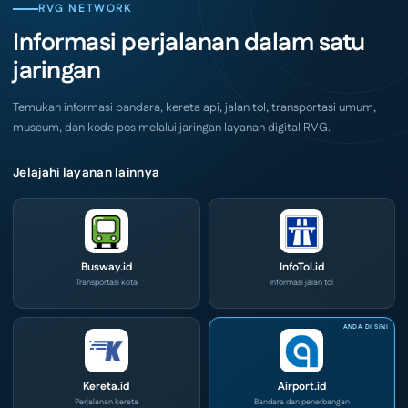
City
CIVD
RVG NETWORK
Surabaya
dan
Akhir
IOG
Informasi perjalanan dalam satu
Pekan
e-
Ini
Commerce
jaringan
di
IPA
Convex
2026
Temukan informasi bandara, kereta api, jalan tol, transportasi umum,
museum, dan kode pos melalui jaringan layanan digital RVG.
Jelajahi layanan lainnya
Busway.id
InfoTol.id
Transportasi kota
Informasi jalan tol
Kereta.id
Airport.id
Perjalanan kereta
Bandara dan penerbangan