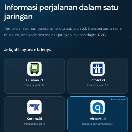
Akhir
IOG
Informasi perjalanan dalam satu
Pekan
e-
Ini
Commerce
jaringan
di
IPA
Convex
2026
Temukan informasi bandara, kereta api, jalan tol, transportasi umum,
museum, dan kode pos melalui jaringan layanan digital RVG.
Jelajahi layanan lainnya
Busway.id
InfoTol.id
Transportasi kota
Informasi jalan tol
Kereta.id
Airport.id
Perjalanan kereta
Bandara dan penerbangan