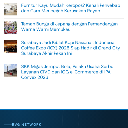
Comments
Furnitur Kayu Mudah Keropos? Kenali Penyebab
on
Menikmati
dan Cara Mencegah Kerusakan Rayap
Sisi
Petualangan
No
Bali
Comments
Taman Bunga di Jepang dengan Pemandangan
Lewat
on
Rafting
Furnitur
Warna Warni Memukau
di
Kayu
Tengah
Mudah
No
Alam
Keropos?
Comments
Surabaya Jadi Kiblat Kopi Nasional, Indonesia
Ubud
Kenali
on
Penyebab
Taman
Coffee Expo (ICX) 2026 Siap Hadir di Grand City
dan
Bunga
Surabaya Akhir Pekan Ini
Cara
di
Mencegah
Jepang
No
Kerusakan
dengan
Comments
Rayap
Pemandangan
SKK Migas Jemput Bola, Pelaku Usaha Serbu
on
Warna
Surabaya
Layanan CIVD dan IOG e-Commerce di IPA
Warni
Jadi
Memukau
Convex 2026
Kiblat
Kopi
No
Nasional,
Comments
Indonesia
on
Coffee
SKK
Expo
Migas
(ICX)
Jemput
2026
Bola,
Siap
Pelaku
Hadir
Usaha
di
Serbu
Grand
Layanan
City
CIVD
RVG NETWORK
Surabaya
dan