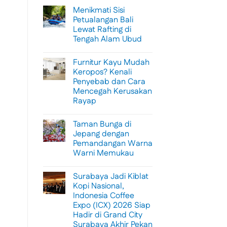
Menikmati Sisi
Petualangan Bali
Lewat Rafting di
Tengah Alam Ubud
No
Comments
Furnitur Kayu Mudah
on
Menikmati
Keropos? Kenali
Sisi
Penyebab dan Cara
Petualangan
Bali
Mencegah Kerusakan
Lewat
Rayap
Rafting
di
No
Tengah
Comments
Alam
Taman Bunga di
on
Ubud
Furnitur
Jepang dengan
Kayu
Pemandangan Warna
Mudah
Keropos?
Warni Memukau
Kenali
Penyebab
No
dan
Comments
Surabaya Jadi Kiblat
on
Cara
Taman
Mencegah
Kopi Nasional,
Bunga
Kerusakan
Indonesia Coffee
di
Rayap
Jepang
Expo (ICX) 2026 Siap
dengan
Hadir di Grand City
Pemandangan
Warna
Surabaya Akhir Pekan