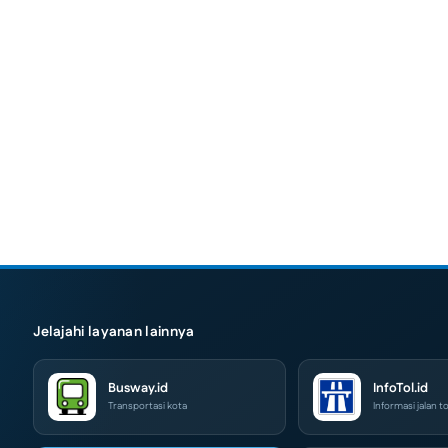
Jelajahi layanan lainnya
Busway.id
InfoTol.id
Transportasi kota
Informasi jalan to