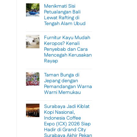
Menikmati Sisi
Petualangan Bali
Lewat Rafting di
Tengah Alam Ubud
No
Comments
Furnitur Kayu Mudah
on
Menikmati
Keropos? Kenali
Sisi
Penyebab dan Cara
Petualangan
Bali
Mencegah Kerusakan
Lewat
Rayap
Rafting
di
No
Tengah
Comments
Alam
Taman Bunga di
on
Ubud
Furnitur
Jepang dengan
Kayu
Pemandangan Warna
Mudah
Keropos?
Warni Memukau
Kenali
Penyebab
No
dan
Comments
Surabaya Jadi Kiblat
on
Cara
Taman
Mencegah
Kopi Nasional,
Bunga
Kerusakan
Indonesia Coffee
di
Rayap
Jepang
Expo (ICX) 2026 Siap
dengan
Hadir di Grand City
Pemandangan
Warna
Surabaya Akhir Pekan