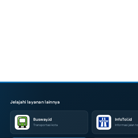
Jelajahi layanan lainnya
Busway.id
InfoTol.id
Transportasi kota
Informasi jalan to