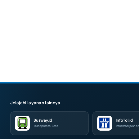
Jelajahi layanan lainnya
Busway.id
InfoTol.id
Transportasi kota
Informasi jalan to