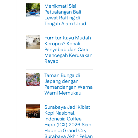
Menikmati Sisi
Petualangan Bali
Lewat Rafting di
Tengah Alam Ubud
No
Comments
Furnitur Kayu Mudah
on
Menikmati
Keropos? Kenali
Sisi
Penyebab dan Cara
Petualangan
Bali
Mencegah Kerusakan
Lewat
Rayap
Rafting
di
No
Tengah
Comments
Alam
Taman Bunga di
on
Ubud
Furnitur
Jepang dengan
Kayu
Pemandangan Warna
Mudah
Keropos?
Warni Memukau
Kenali
Penyebab
No
dan
Comments
Surabaya Jadi Kiblat
on
Cara
Taman
Mencegah
Kopi Nasional,
Bunga
Kerusakan
Indonesia Coffee
di
Rayap
Jepang
Expo (ICX) 2026 Siap
dengan
Hadir di Grand City
Pemandangan
Warna
Surabaya Akhir Pekan