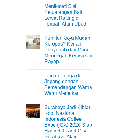
Menikmati Sisi
Petualangan Bali
Lewat Rafting di
Tengah Alam Ubud
No
Comments
Furnitur Kayu Mudah
on
Menikmati
Keropos? Kenali
Sisi
Penyebab dan Cara
Petualangan
Bali
Mencegah Kerusakan
Lewat
Rayap
Rafting
di
No
Tengah
Comments
Alam
Taman Bunga di
on
Ubud
Furnitur
Jepang dengan
Kayu
Pemandangan Warna
Mudah
Keropos?
Warni Memukau
Kenali
Penyebab
No
dan
Comments
Surabaya Jadi Kiblat
on
Cara
Taman
Mencegah
Kopi Nasional,
Bunga
Kerusakan
Indonesia Coffee
di
Rayap
Jepang
Expo (ICX) 2026 Siap
dengan
Hadir di Grand City
Pemandangan
Warna
Surabaya Akhir