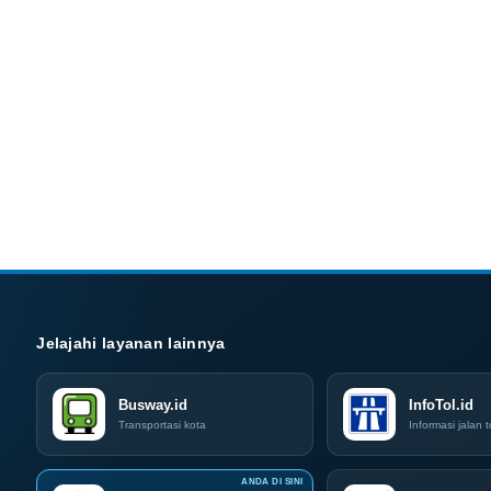
Jelajahi layanan lainnya
Busway.id
InfoTol.id
Transportasi kota
Informasi jalan t