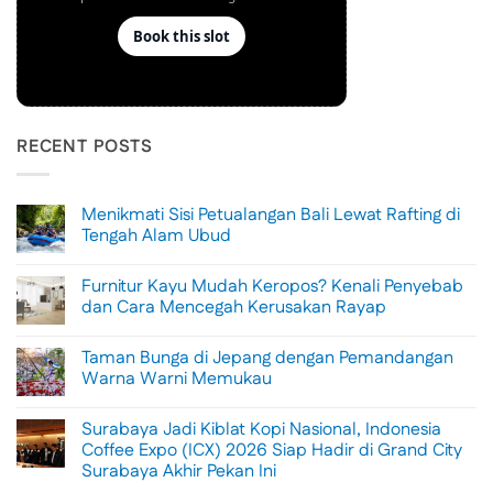
RECENT POSTS
Menikmati Sisi Petualangan Bali Lewat Rafting di
Tengah Alam Ubud
No
Comments
Furnitur Kayu Mudah Keropos? Kenali Penyebab
on
Menikmati
dan Cara Mencegah Kerusakan Rayap
Sisi
Petualangan
No
Bali
Comments
Taman Bunga di Jepang dengan Pemandangan
Lewat
on
Rafting
Furnitur
Warna Warni Memukau
di
Kayu
Tengah
Mudah
No
Alam
Keropos?
Comments
Surabaya Jadi Kiblat Kopi Nasional, Indonesia
Ubud
Kenali
on
Penyebab
Taman
Coffee Expo (ICX) 2026 Siap Hadir di Grand City
dan
Bunga
Surabaya Akhir Pekan Ini
Cara
di
Mencegah
Jepang