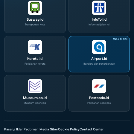
Busway.id
InfoTol.id
Transportasi kota
Informasi jalan tol
Kereta.id
Airport.id
Perjalanan kereta
Bandara dan penerbangan
Museum.co.id
Postcode.id
Museum Indonesia
Pencarian kode pos
Pasang Iklan
Pedoman Media Siber
Cookie Policy
Contact Center