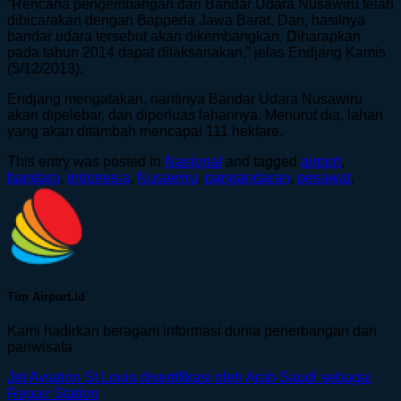
“Rencana pengembangan dari Bandar Udara Nusawiru telah
dibicarakan dengan Bappeda Jawa Barat. Dan, hasilnya
bandar udara tersebut akan dikembangkan. Diharapkan
pada tahun 2014 dapat dilaksanakan,” jelas Endjang Kamis
(5/12/2013).
Endjang mengatakan, nantinya Bandar Udara Nusawiru
akan dipelebar, dan diperluas lahannya. Menurut dia, lahan
yang akan ditambah mencapai 111 hektare.
This entry was posted in
Nasional
and tagged
airport
,
bandara
,
indonesia
,
Nusawiru
,
pangandaran
,
pesawat
.
Tim Airport.id
Kami hadirkan beragam informasi dunia penerbangan dan
pariwisata
Jet Aviation St Louis disertifikasi oleh Arab Saudi sebagai
Repair Station