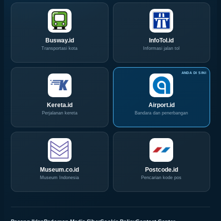
di
Akhir
IPA
Pekan
Convex
Ini
2026
Busway.id
InfoTol.id
Transportasi kota
Informasi jalan tol
Kereta.id
Airport.id
Perjalanan kereta
Bandara dan penerbangan
Museum.co.id
Postcode.id
Museum Indonesia
Pencarian kode pos