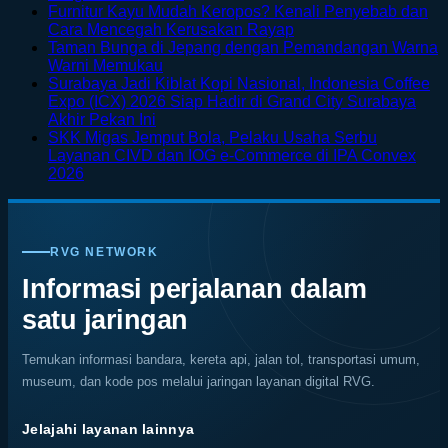
Comments
Furnitur Kayu Mudah Keropos? Kenali Penyebab dan
on
No
Cara Mencegah Kerusakan Rayap
Menikmati
Comments
Taman Bunga di Jepang dengan Pemandangan Warna
Sisi
on
No
Warni Memukau
Petualangan
Furnitur
Comments
Surabaya Jadi Kiblat Kopi Nasional, Indonesia Coffee
on
Bali
Kayu
Expo (ICX) 2026 Siap Hadir di Grand City Surabaya
Taman
Lewat
Mudah
No
Akhir Pekan Ini
Bunga
Rafting
Keropos?
Comments
SKK Migas Jemput Bola, Pelaku Usaha Serbu
on
di
di
Kenali
Layanan CIVD dan IOG e-Commerce di IPA Convex
Surabaya
Jepang
Tengah
Penyebab
No
2026
Jadi
dengan
Alam
dan
Comments
on
Kiblat
Pemandangan
Ubud
Cara
SKK
Kopi
Warna
Mencegah
Migas
Nasional,
Warni
Kerusakan
RVG NETWORK
Jemput
Indonesia
Memukau
Rayap
Bola,
Coffee
Informasi perjalanan dalam
Pelaku
Expo
satu jaringan
Usaha
(ICX)
Serbu
2026
Layanan
Siap
Temukan informasi bandara, kereta api, jalan tol, transportasi umum,
CIVD
Hadir
museum, dan kode pos melalui jaringan layanan digital RVG.
dan
di
IOG
Grand
e-
City
Jelajahi layanan lainnya
Commerce
Surabaya