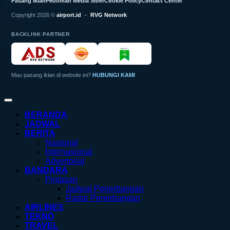
Pasang Iklan
Pedoman Media Siber
Cookie Policy
Contact Center
Copyright 2026 ©
airport.id
–
RVG Network
BACKLINK PARTNER
Mau pasang iklan di website ini?
HUBUNGI KAMI
BERANDA
JADWAL
BERITA
Nasional
Internasional
Advertorial
BANDARA
Pintasan
Jadwal Penerbangan
Radar Penerbangan
AIRLINES
TEKNO
TRAVEL