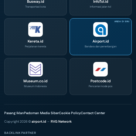
Busway.id
InfoTol.id
Transportasi kota
Informasi jalan tol
Kereta.id
Airport.id
Perjalanan kereta
Bandara dan penerbangan
Museum.co.id
Postcode.id
Museum Indonesia
Pencarian kode pos
Pasang Iklan
Pedoman Media Siber
Cookie Policy
Contact Center
Copyright 2026 ©
airport.id
–
RVG Network
BACKLINK PARTNER