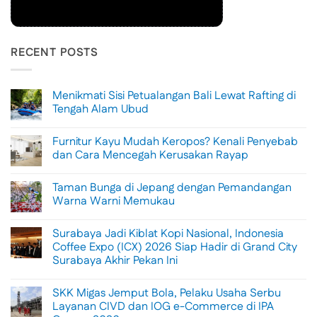
RECENT POSTS
Menikmati Sisi Petualangan Bali Lewat Rafting di
Tengah Alam Ubud
No
Comments
Furnitur Kayu Mudah Keropos? Kenali Penyebab
on
Menikmati
dan Cara Mencegah Kerusakan Rayap
Sisi
Petualangan
No
Bali
Comments
Taman Bunga di Jepang dengan Pemandangan
Lewat
on
Rafting
Furnitur
Warna Warni Memukau
di
Kayu
Tengah
Mudah
No
Alam
Keropos?
Comments
Surabaya Jadi Kiblat Kopi Nasional, Indonesia
Ubud
Kenali
on
Penyebab
Taman
Coffee Expo (ICX) 2026 Siap Hadir di Grand City
dan
Bunga
Surabaya Akhir Pekan Ini
Cara
di
Mencegah
Jepang
No
Kerusakan
dengan
Comments
Rayap
Pemandangan
SKK Migas Jemput Bola, Pelaku Usaha Serbu
on
Warna
Surabaya
Layanan CIVD dan IOG e-Commerce di IPA
Warni
Jadi
Memukau