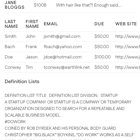
JANE
$100B
With hair like that?! Enough said…
BLOGGS
LAST
FIRST
EMAIL
DUE
WEB SITE
NAME
NAME
Smith
John
jsmith@gmail.com
$50.00
http://www.
Bach
Frank
fbach@yahoo.com
$50.00
http://www.
Doe
Jason
jdoe@hotmail.com
$100.00
http://www.
Conway
Tim
tconway@earthlink.net
$50.00
http://www
Definition Lists
DEFINITION LIST TITLE
DEFINITION LIST DIVISION.
STARTUP
A STARTUP COMPANY OR STARTUP IS A COMPANY OR TEMPORARY
ORGANIZATION DESIGNED TO SEARCH FOR A REPEATABLE AND
SCALABLE BUSINESS MODEL.
#DOWORK
COINED BY ROB DYRDEK AND HIS PERSONAL BODY GUARD
CHRISTOPHER “BIG BLACK” BOYKINS, “DO WORK” WORKS AS A SELF