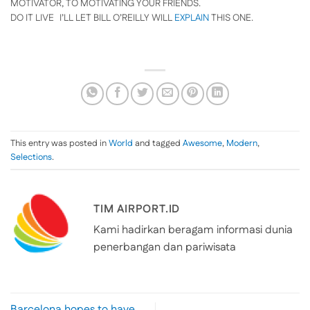
MOTIVATOR, TO MOTIVATING YOUR FRIENDS.
DO IT LIVE
I’LL LET BILL O’REILLY WILL
EXPLAIN
THIS ONE.
This entry was posted in
World
and tagged
Awesome
,
Modern
,
Selections
.
TIM AIRPORT.ID
Kami hadirkan beragam informasi dunia
penerbangan dan pariwisata
Barcelona hopes to have