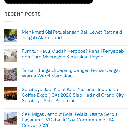
RECENT POSTS
Menikmati Sisi Petualangan Bali Lewat Rafting di
Tengah Alam Ubud
No
Comments
Furnitur Kayu Mudah Keropos? Kenali Penyebab
on
Menikmati
dan Cara Mencegah Kerusakan Rayap
Sisi
Petualangan
No
Bali
Comments
Taman Bunga di Jepang dengan Pemandangan
Lewat
on
Rafting
Furnitur
Warna Warni Memukau
di
Kayu
Tengah
Mudah
No
Alam
Keropos?
Comments
Surabaya Jadi Kiblat Kopi Nasional, Indonesia
Ubud
Kenali
on
Penyebab
Taman
Coffee Expo (ICX) 2026 Siap Hadir di Grand City
dan
Bunga
Surabaya Akhir Pekan Ini
Cara
di
Mencegah
Jepang
No
Kerusakan
dengan
Comments
Rayap
Pemandangan
SKK Migas Jemput Bola, Pelaku Usaha Serbu
on
Warna
Surabaya
Layanan CIVD dan IOG e-Commerce di IPA
Warni
Jadi
Memukau
Convex 2026
Kiblat
Kopi
No