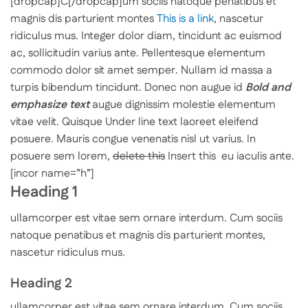
[dropcap]C[/dropcap]um sociis natoque penatibus et
magnis dis parturient montes
This is a link
, nascetur
ridiculus mus. Integer dolor diam, tincidunt ac euismod
ac, sollicitudin varius ante. Pellentesque elementum
commodo dolor sit amet semper. Nullam id massa a
turpis bibendum tincidunt. Donec non augue id
Bold and
emphasize text
augue dignissim molestie elementum
vitae velit. Quisque
Under line text
laoreet eleifend
posuere. Mauris congue venenatis nisl ut varius. In
posuere sem lorem,
delete this
Insert this
eu iaculis ante.
[incor name=”h”]
Heading 1
ullamcorper est vitae sem ornare interdum. Cum sociis
natoque penatibus et magnis dis parturient montes,
nascetur ridiculus mus.
Heading 2
ullamcorper est vitae sem ornare interdum. Cum sociis