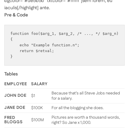
bgcolor=”#de5b5b” txtcolor=”#ffffff”]sem lorem, eu
iaculis[/highlight] ante.
Pre & Code
function foo($arg_1, $arg_2, /* ..., */ $arg_n)

{

    echo "Example function.n";

    return $retval;

Tables
EMPLOYEE
SALARY
Because that’s all Steve Jobs needed
JOHN DOE
$1
for a salary.
JANE DOE
$100K
For all the blogging she does.
Pictures are worth a thousand words,
FRED
$100M
BLOGGS
right? So Jane x 1,000.