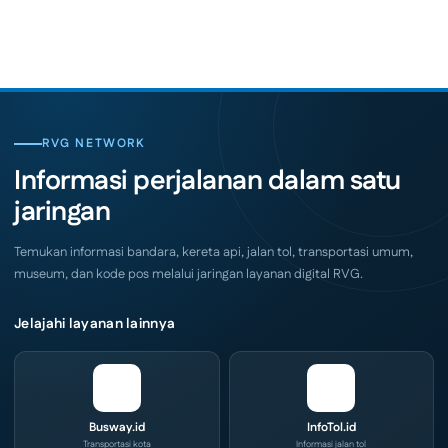
Nasional,
Comments
Indonesia
on
Coffee
SKK
Expo
Migas
(ICX)
Jemput
2026
Bola,
Siap
Pelaku
Hadir
Usaha
di
Serbu
Grand
Layanan
City
CIVD
RVG NETWORK
Surabaya
dan
Akhir
IOG
Informasi perjalanan dalam satu
Pekan
e-
Ini
Commerce
jaringan
di
IPA
Convex
2026
Temukan informasi bandara, kereta api, jalan tol, transportasi umum,
museum, dan kode pos melalui jaringan layanan digital RVG.
Jelajahi layanan lainnya
Busway.id
InfoTol.id
Transportasi kota
Informasi jalan tol