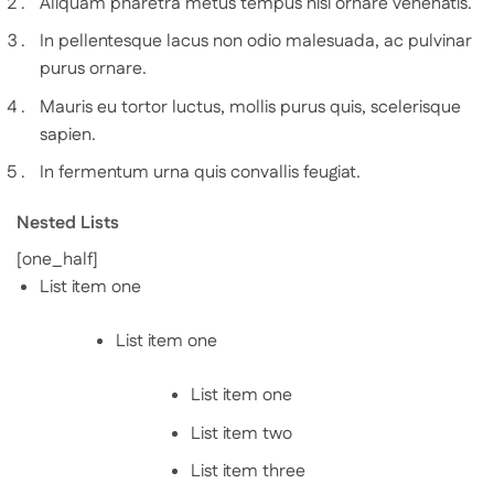
Aliquam pharetra metus tempus nisi ornare venenatis.
In pellentesque lacus non odio malesuada, ac pulvinar
purus ornare.
Mauris eu tortor luctus, mollis purus quis, scelerisque
sapien.
In fermentum urna quis convallis feugiat.
Nested Lists
[one_half]
List item one
List item one
List item one
List item two
List item three