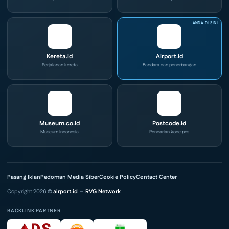
Kereta.id
Airport.id
Perjalanan kereta
Bandara dan penerbangan
Museum.co.id
Postcode.id
Museum Indonesia
Pencarian kode pos
Pasang Iklan
Pedoman Media Siber
Cookie Policy
Contact Center
Copyright 2026 ©
airport.id
–
RVG Network
BACKLINK PARTNER