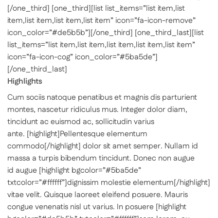
[/one_third] [one_third][list list_items=”list item,list
item,list item,list item,list item” icon=”fa-icon-remove”
icon_color=”#de5b5b”][/one_third] [one_third_last][list
list_items=”list item,list item,list item,list item,list item”
icon=”fa-icon-cog” icon_color=”#5ba5de”]
[/one_third_last]
Highlights
Cum sociis natoque penatibus et magnis dis parturient
montes, nascetur ridiculus mus. Integer dolor diam,
tincidunt ac euismod ac, sollicitudin varius
ante. [highlight]Pellentesque elementum
commodo[/highlight] dolor sit amet semper. Nullam id
massa a turpis bibendum tincidunt. Donec non augue
id augue [highlight bgcolor=”#5ba5de”
txtcolor=”#ffffff”]dignissim molestie elementum[/highlight]
vitae velit. Quisque laoreet eleifend posuere. Mauris
congue venenatis nisl ut varius. In posuere [highlight