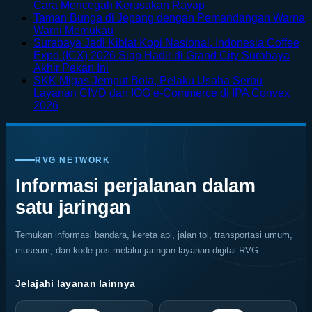
on
No
Cara Mencegah Kerusakan Rayap
Menikmati
Comments
Taman Bunga di Jepang dengan Pemandangan Warna
Sisi
on
No
Warni Memukau
Petualangan
Furnitur
Comments
Surabaya Jadi Kiblat Kopi Nasional, Indonesia Coffee
on
Bali
Kayu
Expo (ICX) 2026 Siap Hadir di Grand City Surabaya
Taman
Lewat
Mudah
No
Akhir Pekan Ini
Bunga
Rafting
Keropos?
Comments
SKK Migas Jemput Bola, Pelaku Usaha Serbu
on
di
di
Kenali
Layanan CIVD dan IOG e-Commerce di IPA Convex
Surabaya
Jepang
Tengah
Penyebab
No
2026
Jadi
dengan
Alam
dan
Comments
on
Kiblat
Pemandangan
Ubud
Cara
SKK
Kopi
Warna
Mencegah
Migas
Nasional,
Warni
Kerusakan
RVG NETWORK
Jemput
Indonesia
Memukau
Rayap
Bola,
Coffee
Informasi perjalanan dalam
Pelaku
Expo
satu jaringan
Usaha
(ICX)
Serbu
2026
Layanan
Siap
Temukan informasi bandara, kereta api, jalan tol, transportasi umum,
CIVD
Hadir
museum, dan kode pos melalui jaringan layanan digital RVG.
dan
di
IOG
Grand
e-
City
Jelajahi layanan lainnya
Commerce
Surabaya
di
Akhir