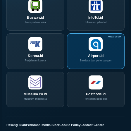
IPA
Pekan
Convex
Ini
2026
Busway.id
InfoTol.id
Transportasi kota
Informasi jalan tol
Kereta.id
Airport.id
Perjalanan kereta
Bandara dan penerbangan
Museum.co.id
Postcode.id
Museum Indonesia
Pencarian kode pos
Pasang Iklan
Pedoman Media Siber
Cookie Policy
Contact Center