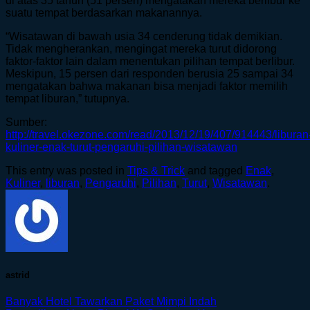
di atas 35 tahun (51 persen) mengatakan mereka berlibur ke
suatu tempat berdasarkan makanannya.
“Wisatawan di bawah usia 34 cenderung tidak demikian.
Tidak mengherankan, mengingat mereka turut didorong
faktor-faktor lain dalam menentukan pilihan tempat berlibur.
Meskipun, 15 persen dari responden berusia 25 sampai 34
mengatakan bahwa makanan bisa menjadi faktor memilih
tempat liburan,” tutupnya.
Sumber:
http://travel.okezone.com/read/2013/12/19/407/914443/liburan
kuliner-enak-turut-pengaruhi-pilihan-wisatawan
This entry was posted in
Tips & Trick
and tagged
Enak
,
Kuliner
,
liburan
,
Pengaruhi
,
Pilihan
,
Turut
,
Wisatawan
.
astrid
Banyak Hotel Tawarkan Paket Mimpi Indah