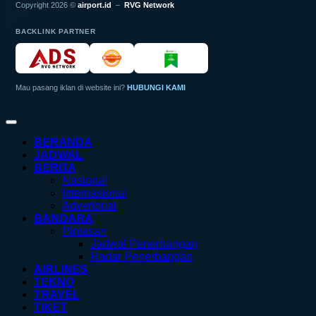
Copyright 2026 ©
airport.id
–
RVG Network
BACKLINK PARTNER
Mau pasang iklan di website ini?
HUBUNGI KAMI
BERANDA
JADWAL
BERITA
Nasional
Internasional
Advertorial
BANDARA
Pintasan
Jadwal Penerbangan
Radar Penerbangan
AIRLINES
TEKNO
TRAVEL
TIKET