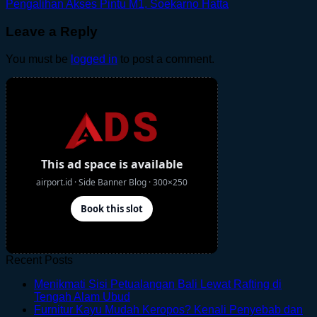
Pengalihan Akses Pintu M1, Soekarno Hatta
Leave a Reply
You must be
logged in
to post a comment.
Recent Posts
Menikmati Sisi Petualangan Bali Lewat Rafting di
No
Tengah Alam Ubud
Comments
Furnitur Kayu Mudah Keropos? Kenali Penyebab dan