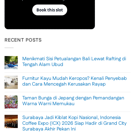
RECENT POSTS
Menikmati Sisi Petualangan Bali Lewat Rafting di
Tengah Alam Ubud
No
Comments
Furnitur Kayu Mudah Keropos? Kenali Penyebab
on
Menikmati
dan Cara Mencegah Kerusakan Rayap
Sisi
Petualangan
No
Bali
Comments
Taman Bunga di Jepang dengan Pemandangan
Lewat
on
Rafting
Furnitur
Warna Warni Memukau
di
Kayu
Tengah
Mudah
No
Alam
Keropos?
Comments
Surabaya Jadi Kiblat Kopi Nasional, Indonesia
Ubud
Kenali
on
Penyebab
Taman
Coffee Expo (ICX) 2026 Siap Hadir di Grand City
dan
Bunga
Surabaya Akhir Pekan Ini
Cara
di
Mencegah
Jepang