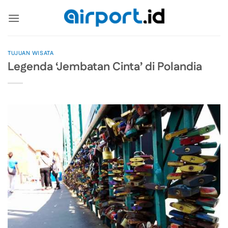
Skip
to
content
TUJUAN WISATA
Legenda ‘Jembatan Cinta’ di Polandia