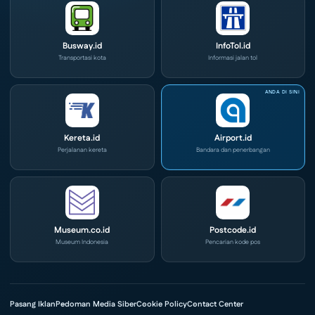
Busway.id
InfoTol.id
Transportasi kota
Informasi jalan tol
Kereta.id
Airport.id
Perjalanan kereta
Bandara dan penerbangan
Museum.co.id
Postcode.id
Museum Indonesia
Pencarian kode pos
Pasang Iklan
Pedoman Media Siber
Cookie Policy
Contact Center