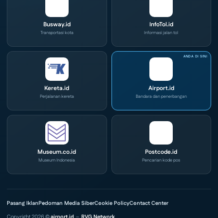
Busway.id
InfoTol.id
Transportasi kota
Informasi jalan tol
Kereta.id
Airport.id
Perjalanan kereta
Bandara dan penerbangan
Museum.co.id
Postcode.id
Museum Indonesia
Pencarian kode pos
Pasang Iklan
Pedoman Media Siber
Cookie Policy
Contact Center
Copyright 2026 ©
airport.id
–
RVG Network