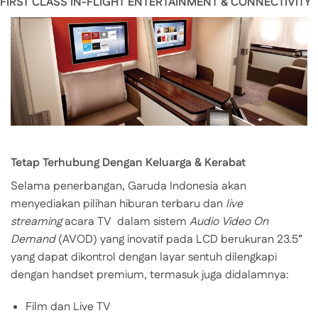
FIRST CLASS IN-FLIGHT ENTERTAINMENT & CONNECTIVITY
Tetap Terhubung Dengan Keluarga & Kerabat
Selama penerbangan, Garuda Indonesia akan
menyediakan pilihan hiburan terbaru dan
live
streaming
acara TV dalam sistem
Audio Video On
Demand
(AVOD) yang inovatif pada LCD berukuran 23.5”
yang dapat dikontrol dengan layar sentuh dilengkapi
dengan handset premium, termasuk juga didalamnya:
Film dan Live TV