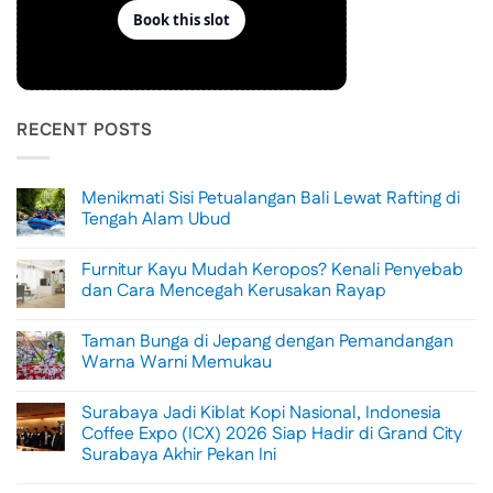
RECENT POSTS
Menikmati Sisi Petualangan Bali Lewat Rafting di
Tengah Alam Ubud
No
Comments
Furnitur Kayu Mudah Keropos? Kenali Penyebab
on
Menikmati
dan Cara Mencegah Kerusakan Rayap
Sisi
Petualangan
No
Bali
Comments
Taman Bunga di Jepang dengan Pemandangan
Lewat
on
Rafting
Furnitur
Warna Warni Memukau
di
Kayu
Tengah
Mudah
No
Alam
Keropos?
Comments
Surabaya Jadi Kiblat Kopi Nasional, Indonesia
Ubud
Kenali
on
Penyebab
Taman
Coffee Expo (ICX) 2026 Siap Hadir di Grand City
dan
Bunga
Surabaya Akhir Pekan Ini
Cara
di
Mencegah
Jepang
No
Kerusakan
dengan
Comments