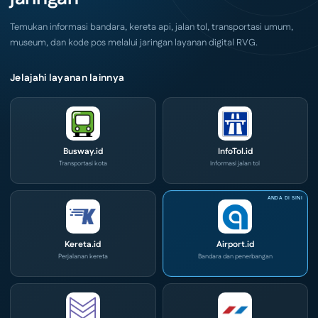
IPA
Convex
2026
Temukan informasi bandara, kereta api, jalan tol, transportasi umum,
museum, dan kode pos melalui jaringan layanan digital RVG.
Jelajahi layanan lainnya
Busway.id
InfoTol.id
Transportasi kota
Informasi jalan tol
Kereta.id
Airport.id
Perjalanan kereta
Bandara dan penerbangan