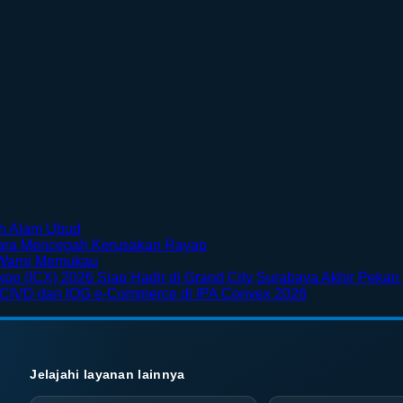
No
ah Alam Ubud
Comments
No
Cara Mencegah Kerusakan Rayap
on
No
Comments
Warni Memukau
Menikmati
on
Comments
xpo (ICX) 2026 Siap Hadir di Grand City Surabaya Akhir Pekan 
Sisi
on
Furnitur
No
 CIVD dan IOG e-Commerce di IPA Convex 2026
Petualangan
Taman
Kayu
Comments
Bali
Bunga
Mudah
on
Lewat
di
Keropos?
SKK
Rafting
Jepang
Kenali
Migas
di
dengan
Penyebab
Jemput
Jelajahi layanan lainnya
Tengah
Pemandangan
dan
Bola,