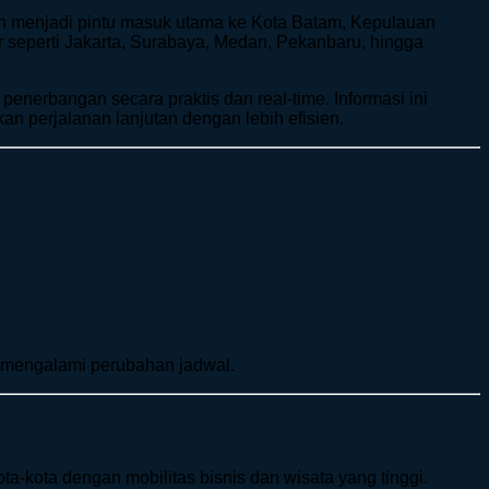
n menjadi pintu masuk utama ke Kota Batam, Kepulauan
r seperti Jakarta, Surabaya, Medan, Pekanbaru, hingga
nerbangan secara praktis dan real-time. Informasi ini
 perjalanan lanjutan dengan lebih efisien.
 mengalami perubahan jadwal.
-kota dengan mobilitas bisnis dan wisata yang tinggi.