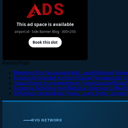
Recent Posts
Menikmati Sisi Petualangan Bali Lewat Rafting di Teng
Furnitur Kayu Mudah Keropos? Kenali Penyebab dan 
Taman Bunga di Jepang dengan Pemandangan Warna 
Surabaya Jadi Kiblat Kopi Nasional, Indonesia Coffee E
SKK Migas Jemput Bola, Pelaku Usaha Serbu Layanan
RVG NETWORK