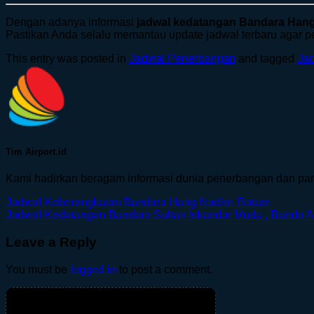
Dengan adanya informasi
jadwal kedatangan Bandara Hang
Pastikan Anda selalu memantau update jadwal terbaru agar pe
This entry was posted in
Jadwal Penerbangan
and tagged
Ja
Tim Airport.id
Kami hadirkan beragam informasi dunia penerbangan dan par
Jadwal Keberangkatan Bandara Hang Nadim, Batam
Jadwal Kedatangan Bandara Sultan Iskandar Muda , Banda 
Leave a Reply
You must be
logged in
to post a comment.