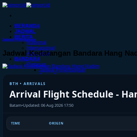
Skip
to
content
BERANDA
JADWAL
BERITA
Jadwal Penerbangan
Nasional
Internasional
Jadwal Kedatangan Bandara Hang Na
Advertorial
BANDARA
Pintasan
Jadwal Penerbangan
Radar Penerbangan
AIRLINES
TEKNO
TRAVEL
TIKET
HOTEL
KERETA.ID