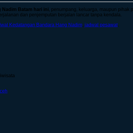
 Nadim Batam hari ini
, penumpang, keluarga, maupun pihak p
rjalanan dan penjemputan berjalan lancar tanpa kendala.
dwal Kedatangan Bandara Hang Nadim
,
jadwal pesawat
.
iwisata
Aceh