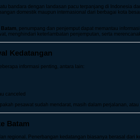
tu bandara dengan landasan pacu terpanjang di Indonesia da
bangan domestik maupun internasional dari berbagai kota besa
 Batam
, penumpang dan penjemput dapat memantau informasi pe
, menghindari keterlambatan penjemputan, serta merencanakan
wal Kedatangan
rapa informasi penting, antara lain:
atau canceled
pakah pesawat sudah mendarat, masih dalam perjalanan, atau
ke Batam
 regional. Penerbangan kedatangan biasanya berasal dari kota