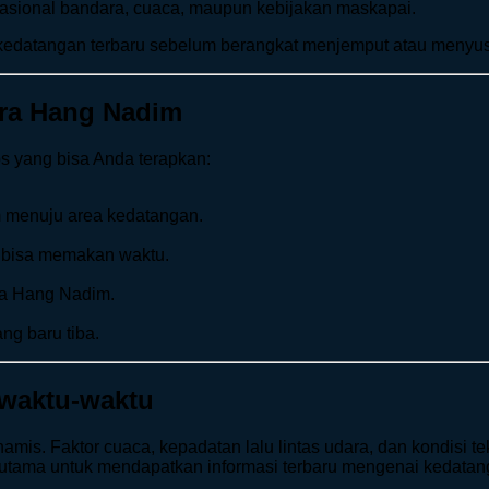
rasional bandara, cuaca, maupun kebijakan maskapai.
l kedatangan terbaru sebelum berangkat menjemput atau menyu
ra Hang Nadim
ps yang bisa Anda terapkan:
 menuju area kedatangan.
i bisa memakan waktu.
ra Hang Nadim.
g baru tiba.
waktu-waktu
namis. Faktor cuaca, kepadatan lalu lintas udara, dan kondisi
nsi utama untuk mendapatkan informasi terbaru mengenai keda