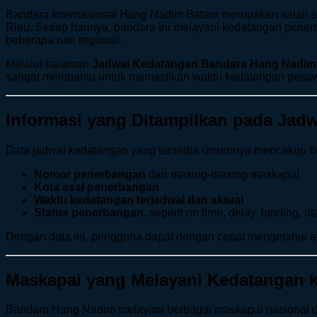
Bandara Internasional Hang Nadim Batam merupakan salah sa
Riau. Setiap harinya, bandara ini melayani kedatangan pener
beberapa rute regional.
Melalui halaman
Jadwal Kedatangan Bandara Hang Nadim
sangat membantu untuk memastikan waktu kedatangan pesawat
Informasi yang Ditampilkan pada Jad
Data jadwal kedatangan yang tersedia umumnya mencakup bebe
Nomor penerbangan
dari masing-masing maskapai
Kota asal penerbangan
Waktu kedatangan terjadwal dan aktual
Status penerbangan
, seperti on time, delay, landing, 
Dengan data ini, pengguna dapat dengan cepat mengetahui a
Maskapai yang Melayani Kedatangan 
Bandara Hang Nadim melayani berbagai maskapai nasional dan