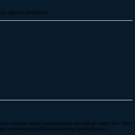
sun agenda perjalanan.
 teknis pesawat dapat menyebabkan perubahan waktu tiba. Oleh
tangan penerbangan di Bandara Hang Nadim Batam.