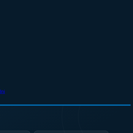
No
Ini
Comments
on
Surabaya
Jadi
Kiblat
Kopi
Nasional,