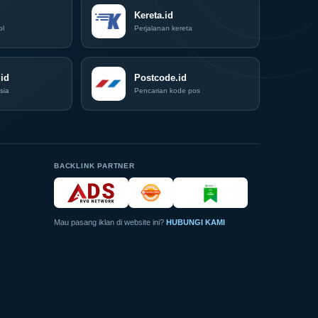
Indonesia
Coffee
Kereta.id
Expo
ol
Perjalanan kereta
(ICX)
2026
Siap
id
Hadir
Postcode.id
di
sia
Pencarian kode pos
Grand
City
Surabaya
Akhir
Pekan
Ini
BACKLINK PARTNER
Mau pasang iklan di website ini?
HUBUNGI KAMI