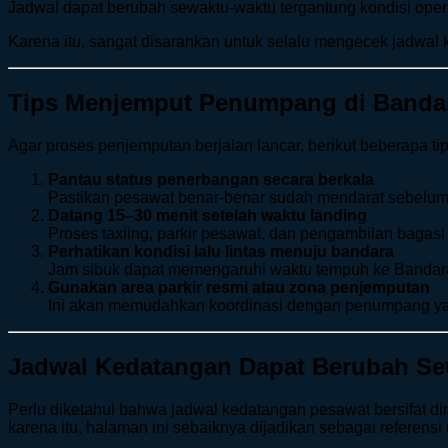
Jadwal dapat berubah sewaktu-waktu tergantung kondisi ope
Karena itu, sangat disarankan untuk selalu mengecek jadwa
Tips Menjemput Penumpang di Banda
Agar proses penjemputan berjalan lancar, berikut beberapa ti
Pantau status penerbangan secara berkala
Pastikan pesawat benar-benar sudah mendarat sebelum
Datang 15–30 menit setelah waktu landing
Proses taxiing, parkir pesawat, dan pengambilan bagas
Perhatikan kondisi lalu lintas menuju bandara
Jam sibuk dapat memengaruhi waktu tempuh ke Banda
Gunakan area parkir resmi atau zona penjemputan
Ini akan memudahkan koordinasi dengan penumpang yan
Jadwal Kedatangan Dapat Berubah Se
Perlu diketahui bahwa jadwal kedatangan pesawat bersifat di
karena itu, halaman ini sebaiknya dijadikan sebagai refere