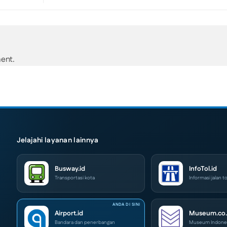
ent.
Jelajahi layanan lainnya
Busway.id
InfoTol.id
Transportasi kota
Informasi jalan to
Airport.id
Museum.co.
Bandara dan penerbangan
Museum Indone