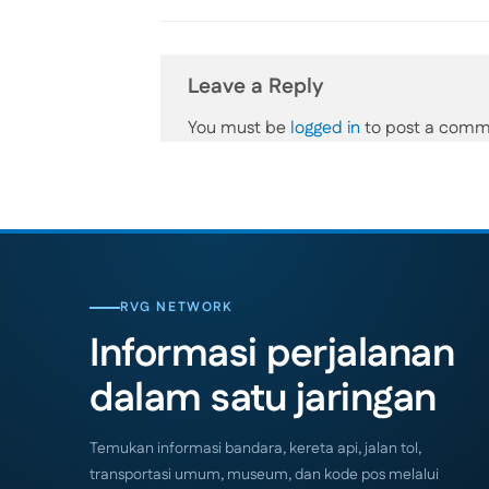
Leave a Reply
You must be
logged in
to post a comm
RVG NETWORK
Informasi perjalanan
dalam satu jaringan
Temukan informasi bandara, kereta api, jalan tol,
transportasi umum, museum, dan kode pos melalui