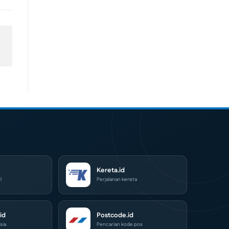
Kereta.id
l
Perjalanan kereta
id
Postcode.id
sia
Pencarian kode pos