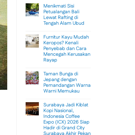
Menikmati Sisi
Petualangan Bali
Lewat Rafting di
Tengah Alam Ubud
No
Comments
Furnitur Kayu Mudah
on
Menikmati
Keropos? Kenali
Sisi
Penyebab dan Cara
Petualangan
Bali
Mencegah Kerusakan
Lewat
Rayap
Rafting
di
No
Tengah
Comments
Alam
Taman Bunga di
on
Ubud
Furnitur
Jepang dengan
Kayu
Pemandangan Warna
Mudah
Keropos?
Warni Memukau
Kenali
Penyebab
No
dan
Comments
Surabaya Jadi Kiblat
on
Cara
Taman
Mencegah
Kopi Nasional,
Bunga
Kerusakan
Indonesia Coffee
di
Rayap
Jepang
Expo (ICX) 2026 Siap
dengan
Hadir di Grand City
Pemandangan
Warna
Surabaya Akhir Pekan