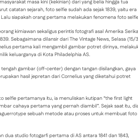
syarakat masa kini (kekinian) dari yang belia hingga tua
ut catatan sejarah, foto selfie sudah ada sejak 1839, yaitu era
. Lalu siapakah orang pertama melakukan fenomena foto selfi
ang kimiawan sekaligus perintis fotografi asal Amerika Serika
39. Sebagaimana dilansir dari The Vintage News, Selasa (15/3
rnelius pertama kali mengambil gambar potret dirinya, melaku
milik keluarganya di Kota Philadelphia AS.
di tengah gambar (off-center) dengan tangan disilangkan, gaya
upakan hasil jepretan dari Cornelius yang diketahui potret
elfie pertamanya itu, ia menuliskan kutipan “the first light
ambar cahaya pertama yang pernah diambil”. Sejak saat itu, di
 Daguerrotype sebuah metode atau proses untuk membuat foto
dua studio fotogarfi pertama di AS antara 1841 dan 1843,