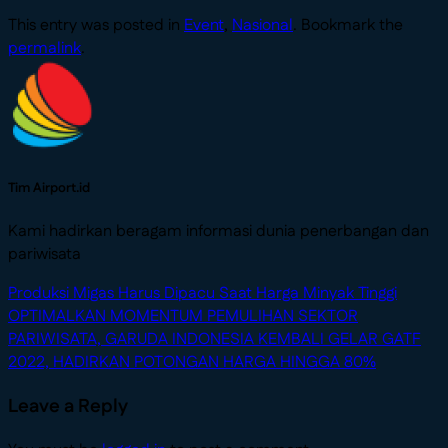
This entry was posted in
Event
,
Nasional
. Bookmark the
permalink
.
Tim Airport.id
Kami hadirkan beragam informasi dunia penerbangan dan
pariwisata
Produksi Migas Harus Dipacu Saat Harga Minyak Tinggi
OPTIMALKAN MOMENTUM PEMULIHAN SEKTOR
PARIWISATA, GARUDA INDONESIA KEMBALI GELAR GATF
2022, HADIRKAN POTONGAN HARGA HINGGA 80%
Leave a Reply