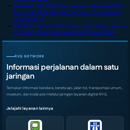
Petualangan
Furnitur
Comments
Surabaya Jadi Kiblat Kopi Nasional, Indonesia Coffee
on
Bali
Kayu
Expo (ICX) 2026 Siap Hadir di Grand City Surabaya
Taman
Lewat
Mudah
No
Akhir Pekan Ini
Bunga
Rafting
Keropos?
Comments
SKK Migas Jemput Bola, Pelaku Usaha Serbu Layanan
on
di
di
Kenali
No
CIVD dan IOG e-Commerce di IPA Convex 2026
Surabaya
Jepang
Tengah
Penyebab
Comme
Jadi
dengan
Alam
dan
on
Kiblat
Pemandangan
Ubud
Cara
SKK
RVG NETWORK
Kopi
Warna
Mencegah
Migas
Informasi perjalanan dalam satu
Nasional,
Warni
Kerusakan
Jempu
Indonesia
Memukau
Rayap
Bola,
jaringan
Coffee
Pelaku
Expo
Usaha
Temukan informasi bandara, kereta api, jalan tol, transportasi umum,
(ICX)
Serbu
museum, dan kode pos melalui jaringan layanan digital RVG.
2026
Layana
Siap
CIVD
Jelajahi layanan lainnya
Hadir
dan
di
IOG
Grand
e-