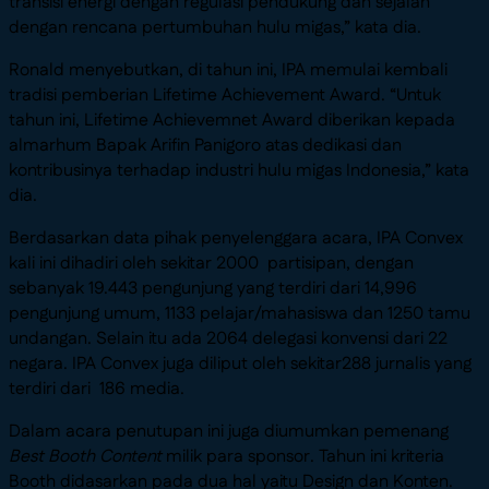
transisi energi dengan regulasi pendukung dan sejalan
dengan rencana pertumbuhan hulu migas,” kata dia.
Ronald menyebutkan, di tahun ini, IPA memulai kembali
tradisi pemberian Lifetime Achievement Award. “Untuk
tahun ini, Lifetime Achievemnet Award diberikan kepada
almarhum Bapak Arifin Panigoro atas dedikasi dan
kontribusinya terhadap industri hulu migas Indonesia,” kata
dia.
Berdasarkan data pihak penyelenggara acara, IPA Convex
kali ini dihadiri oleh sekitar 2000 partisipan, dengan
sebanyak 19.443 pengunjung yang terdiri dari 14,996
pengunjung umum, 1133 pelajar/mahasiswa dan 1250 tamu
undangan. Selain itu ada 2064 delegasi konvensi dari 22
negara. IPA Convex juga diliput oleh sekitar288 jurnalis yang
terdiri dari 186 media.
Dalam acara penutupan ini juga diumumkan pemenang
Best Booth Content
milik para sponsor. Tahun ini kriteria
Booth didasarkan pada dua hal yaitu Design dan Konten.