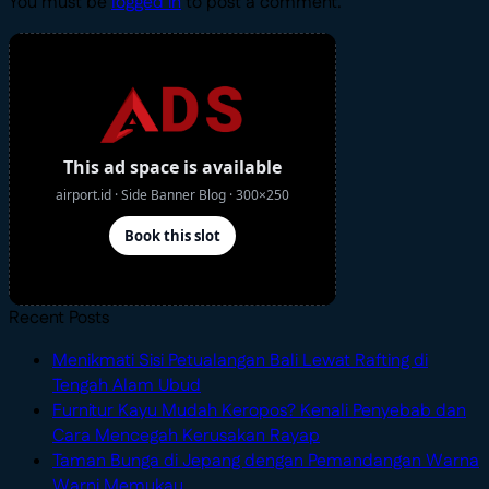
You must be
logged in
to post a comment.
Recent Posts
Menikmati Sisi Petualangan Bali Lewat Rafting di
No
Tengah Alam Ubud
Comments
Furnitur Kayu Mudah Keropos? Kenali Penyebab dan
on
No
Cara Mencegah Kerusakan Rayap
Menikmati
Comments
Taman Bunga di Jepang dengan Pemandangan Warna
Sisi
on
No
Warni Memukau