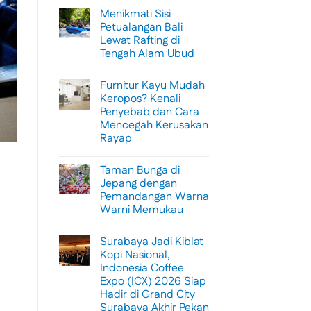
Menikmati Sisi
Petualangan Bali
Lewat Rafting di
Tengah Alam Ubud
No
Comments
Furnitur Kayu Mudah
on
Menikmati
Keropos? Kenali
Sisi
Penyebab dan Cara
Petualangan
Bali
Mencegah Kerusakan
Lewat
Rayap
Rafting
di
No
Tengah
Comments
Alam
Taman Bunga di
on
Ubud
Furnitur
Jepang dengan
Kayu
Pemandangan Warna
Mudah
Keropos?
Warni Memukau
Kenali
Penyebab
No
dan
Comments
Surabaya Jadi Kiblat
on
Cara
Taman
Mencegah
Kopi Nasional,
Bunga
Kerusakan
Indonesia Coffee
di
Rayap
Jepang
Expo (ICX) 2026 Siap
dengan
Hadir di Grand City
Pemandangan
Warna
Surabaya Akhir Pekan