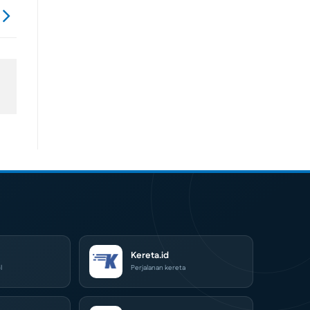
Kereta.id
l
Perjalanan kereta