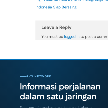
Indonesia Siap Bersaing
Leave a Reply
You must be
logged in
to post a comm
RVG NETWORK
Informasi perjalanan
dalam satu jaringan
Temukan informasi bandara, kereta api, jalan tol,