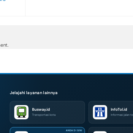
ent.
Jelajahi layanan lainnya
Busway.id
InfoTol.id
Transportasi kota
Informasi jalan to