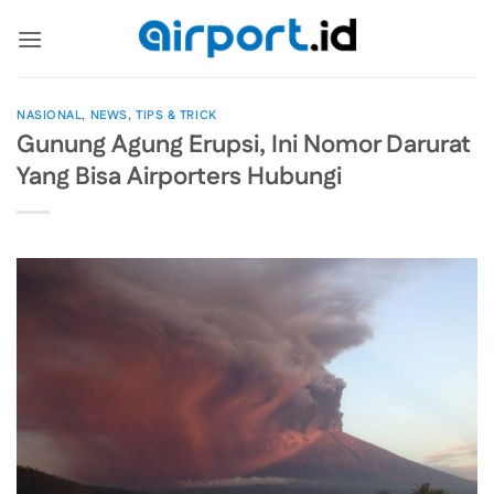
Skip
to
content
NASIONAL
,
NEWS
,
TIPS & TRICK
Gunung Agung Erupsi, Ini Nomor Darurat
Yang Bisa Airporters Hubungi