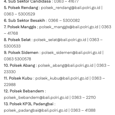
4. Sub Sektor Candidasa
: 0363 – 41677
5. Polsek Rendang
: polsek_rendang@bali.polri.go.id |
0363 – 5300529
6. Sub Sektor Besakih
: 0366 – 5300082
7. Polsek Manggis
; polsek_manggis@bali.polri.go.id | 0363
– 41768
8. Polsek Selat
: polsek_selat@bali.polri.go.id | 0363 –
5300533
9. Polsek Sidemen
: polsek_sidemen@bali.polri.go.id |
0363 5300578
10. Polsek Abang
: polsek_abang@bali.polri.go.id | 0363 –
23330
11. Polsek Kubu
: polsek_kubu@bali.polri.go.id | 0363 –
22988
12. Polsek Bebandem
:
polsek_bebandem@bali.polri.go.id | 0363 – 22110
13. Polsek KP3L Padangbai
:
polsek_padangbai@bali.polri.go.id | 0363 – 41388