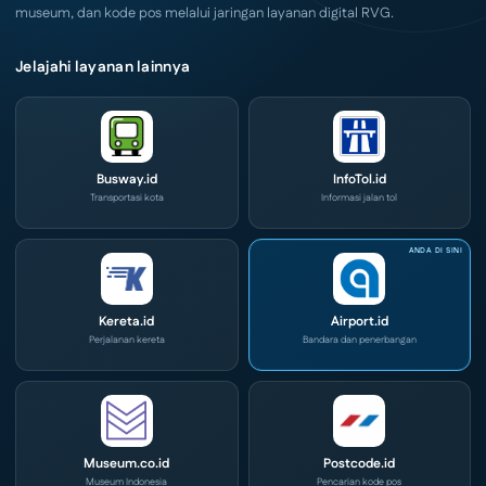
museum, dan kode pos melalui jaringan layanan digital RVG.
Jelajahi layanan lainnya
Busway.id
InfoTol.id
Transportasi kota
Informasi jalan tol
Kereta.id
Airport.id
Perjalanan kereta
Bandara dan penerbangan
Museum.co.id
Postcode.id
Museum Indonesia
Pencarian kode pos