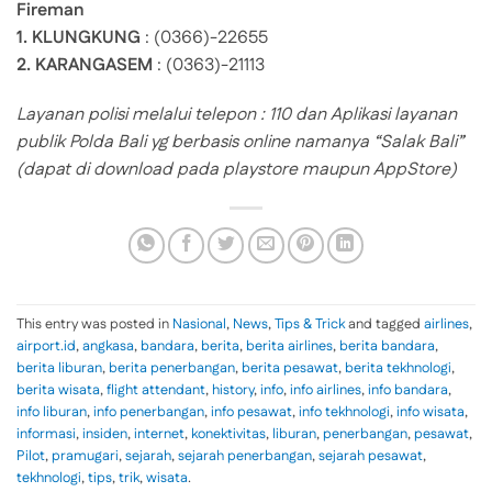
Fireman
1. KLUNGKUNG
: (0366)-22655
2. KARANGASEM
: (0363)-21113
Layanan polisi melalui telepon : 110 dan Aplikasi layanan
publik Polda Bali yg berbasis online namanya “Salak Bali”
(dapat di download pada playstore maupun AppStore)
This entry was posted in
Nasional
,
News
,
Tips & Trick
and tagged
airlines
,
airport.id
,
angkasa
,
bandara
,
berita
,
berita airlines
,
berita bandara
,
berita liburan
,
berita penerbangan
,
berita pesawat
,
berita tekhnologi
,
berita wisata
,
flight attendant
,
history
,
info
,
info airlines
,
info bandara
,
info liburan
,
info penerbangan
,
info pesawat
,
info tekhnologi
,
info wisata
,
informasi
,
insiden
,
internet
,
konektivitas
,
liburan
,
penerbangan
,
pesawat
,
Pilot
,
pramugari
,
sejarah
,
sejarah penerbangan
,
sejarah pesawat
,
tekhnologi
,
tips
,
trik
,
wisata
.