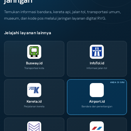
jaringan
IPA
Convex
2026
Temukan informasi bandara, kereta api, jalan tol, transportasi umum,
museum, dan kode pos melalui jaringan layanan digital RVG.
Jelajahi layanan lainnya
Busway.id
InfoTol.id
Transportasi kota
Informasi jalan tol
Kereta.id
Airport.id
Perjalanan kereta
Bandara dan penerbangan