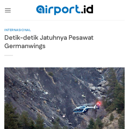
Skip
to
content
INTERNASIONAL
Detik-detik Jatuhnya Pesawat
Germanwings