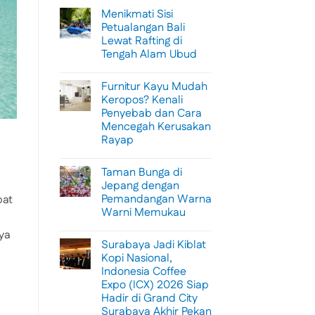
Menikmati Sisi
Petualangan Bali
Lewat Rafting di
Tengah Alam Ubud
No
Comments
Furnitur Kayu Mudah
on
Menikmati
Keropos? Kenali
Sisi
Penyebab dan Cara
Petualangan
Bali
Mencegah Kerusakan
Lewat
Rayap
Rafting
di
No
Tengah
Comments
Alam
Taman Bunga di
on
Ubud
Furnitur
Jepang dengan
Kayu
Pemandangan Warna
pat
Mudah
Keropos?
Warni Memukau
Kenali
Penyebab
No
nya
dan
Comments
Surabaya Jadi Kiblat
on
Cara
Taman
Mencegah
Kopi Nasional,
Bunga
Kerusakan
Indonesia Coffee
di
Rayap
Jepang
Expo (ICX) 2026 Siap
dengan
Hadir di Grand City
Pemandangan
Warna
Surabaya Akhir Pekan