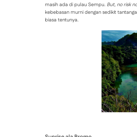
masih ada di pulau Sempu.
But, no risk no
kebebasan murni dengan sedikit tantang
biasa tentunya.
Sunrise ala Bromo