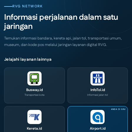
Grand
Layanan
City
CIVD
RVG NETWORK
Surabaya
dan
Akhir
IOG
Informasi perjalanan dalam satu
Pekan
e-
Ini
Commerce
jaringan
di
IPA
Convex
2026
Temukan informasi bandara, kereta api, jalan tol, transportasi umum,
museum, dan kode pos melalui jaringan layanan digital RVG.
Jelajahi layanan lainnya
Busway.id
InfoTol.id
Transportasi kota
Informasi jalan tol
Kereta.id
Airport.id