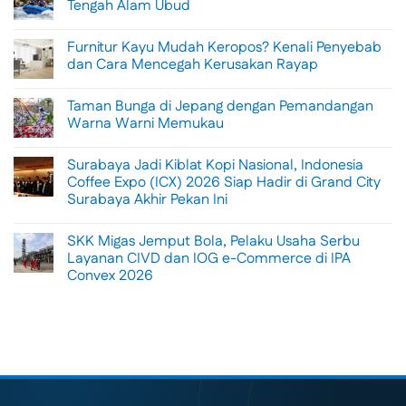
Tengah Alam Ubud
No
Comments
Furnitur Kayu Mudah Keropos? Kenali Penyebab
on
Menikmati
dan Cara Mencegah Kerusakan Rayap
Sisi
Petualangan
No
Bali
Comments
Taman Bunga di Jepang dengan Pemandangan
Lewat
on
Rafting
Furnitur
Warna Warni Memukau
di
Kayu
Tengah
Mudah
No
Alam
Keropos?
Comments
Surabaya Jadi Kiblat Kopi Nasional, Indonesia
Ubud
Kenali
on
Penyebab
Taman
Coffee Expo (ICX) 2026 Siap Hadir di Grand City
dan
Bunga
Surabaya Akhir Pekan Ini
Cara
di
Mencegah
Jepang
No
Kerusakan
dengan
Comments
Rayap
Pemandangan
SKK Migas Jemput Bola, Pelaku Usaha Serbu
on
Warna
Surabaya
Layanan CIVD dan IOG e-Commerce di IPA
Warni
Jadi
Memukau
Convex 2026
Kiblat
Kopi
No
Nasional,
Comments
Indonesia
on
Coffee
SKK
Expo
Migas
(ICX)
Jemput
2026
Bola,
Siap
Pelaku
Hadir
Usaha
di
Serbu