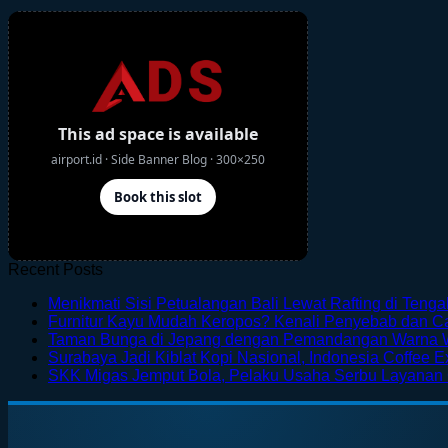
Recent Posts
Menikmati Sisi Petualangan Bali Lewat Rafting di Teng
Furnitur Kayu Mudah Keropos? Kenali Penyebab dan 
Taman Bunga di Jepang dengan Pemandangan Warna 
Surabaya Jadi Kiblat Kopi Nasional, Indonesia Coffee E
SKK Migas Jemput Bola, Pelaku Usaha Serbu Layanan