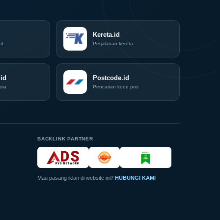
Kopi
Nasional,
Indonesia
Coffee
Kereta.id
Expo
ol
Perjalanan kereta
(ICX)
2026
Siap
id
Hadir
Postcode.id
di
sia
Pencarian kode pos
Grand
City
Surabaya
Akhir
Pekan
Ini
BACKLINK PARTNER
Mau pasang iklan di website ini?
HUBUNGI KAMI