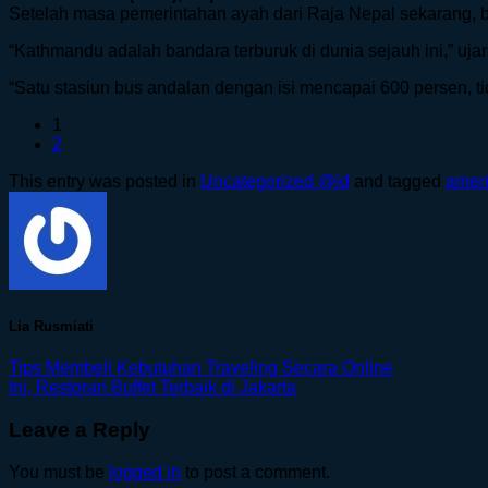
Setelah masa pemerintahan ayah dari Raja Nepal sekarang, ban
“Kathmandu adalah bandara terburuk di dunia sejauh ini,” ujar 
“Satu stasiun bus andalan dengan isi mencapai 600 persen, 
1
2
This entry was posted in
Uncategorized @id
and tagged
ameri
Lia Rusmiati
Tips Membeli Kebutuhan Traveling Secara Online
Ini, Restoran Buffet Terbaik di Jakarta
Leave a Reply
You must be
logged in
to post a comment.