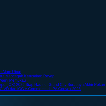
No
ah Alam Ubud
Comments
No
Cara Mencegah Kerusakan Rayap
on
No
Comments
Warni Memukau
Menikmati
on
Comments
xpo (ICX) 2026 Siap Hadir di Grand City Surabaya Akhir Pekan 
Sisi
on
Furnitur
No
 CIVD dan IOG e-Commerce di IPA Convex 2026
Petualangan
Taman
Kayu
Comments
Bali
Bunga
Mudah
on
Lewat
di
Keropos?
SKK
Rafting
Jepang
Kenali
Migas