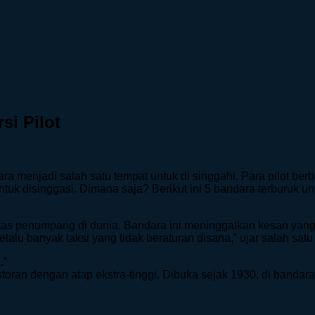
si Pilot
ra menjadi salah satu tempat untuk di singgahi. Para pilot be
k disinggasi. Dimana saja? Berikut ini 5 bandara terburuk untu
 lintas penumpang di dunia. Bandara ini meninggalkan kesan y
alu banyak taksi yang tidak beraturan disana,” ujar salah satu
.”
toran dengan atap ekstra-tinggi. Dibuka sejak 1930, di bandara 