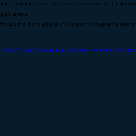
dara ini dinamakan Tribhuvan International Airport. Lokasinya
pilot lainnya.
tidak ada fasilitas yang layak dan keamanan yang membingungk
kaserikat
,
Bandara terburuk
,
filipina
,
Nepal
,
Perancis
,
Versi Pilo