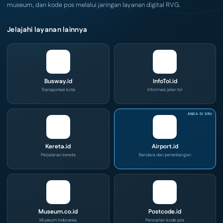
museum, dan kode pos melalui jaringan layanan digital RVG.
Jelajahi layanan lainnya
Busway.id
InfoTol.id
Transportasi kota
Informasi jalan tol
Kereta.id
Airport.id
Perjalanan kereta
Bandara dan penerbangan
Museum.co.id
Postcode.id
Museum Indonesia
Pencarian kode pos