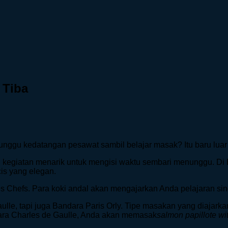
 Tiba
ggu kedatangan pesawat sambil belajar masak? Itu baru luar 
kegiatan menarik untuk mengisi waktu sembari menunggu. Di 
is yang elegan.
es Chefs. Para koki andal akan mengajarkan Anda pelajaran sing
lle, tapi juga Bandara Paris Orly. Tipe masakan yang diajarka
ra Charles de Gaulle, Anda akan memasak
salmon papillote wi