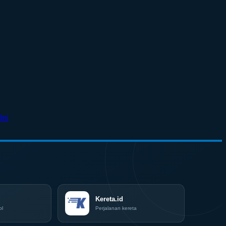
No
Ini
Comments
on
Surabaya
Jadi
Kiblat
Kopi
Nasional,
Indonesia
Coffee
Kereta.id
Expo
ol
Perjalanan kereta
(ICX)
2026