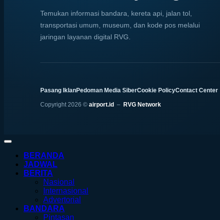
Temukan informasi bandara, kereta api, jalan tol,
transportasi umum, museum, dan kode pos melalui
jaringan layanan digital RVG.
Pasang Iklan
Pedoman Media Siber
Cookie Policy
Contact Center
Copyright 2026 ©
airport.id
–
RVG Network
BERANDA
JADWAL
BERITA
Nasional
Internasional
Advertorial
BANDARA
Pintasan