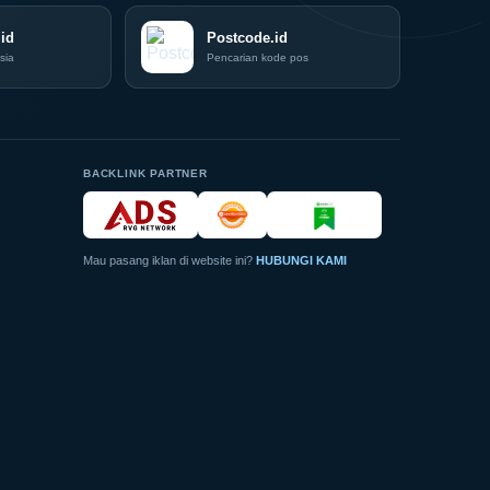
Siap
id
Hadir
Postcode.id
di
sia
Pencarian kode pos
Grand
City
Surabaya
Akhir
Pekan
Ini
BACKLINK PARTNER
Mau pasang iklan di website ini?
HUBUNGI KAMI