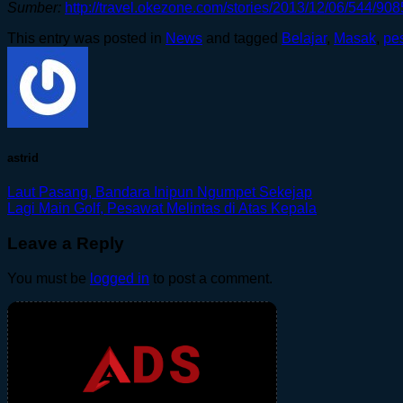
Sumber:
http://travel.okezone.com/stories/2013/12/06/544/90
This entry was posted in
News
and tagged
Belajar
,
Masak
,
pe
astrid
Laut Pasang, Bandara Inipun Ngumpet Sekejap
Lagi Main Golf, Pesawat Melintas di Atas Kepala
Leave a Reply
You must be
logged in
to post a comment.