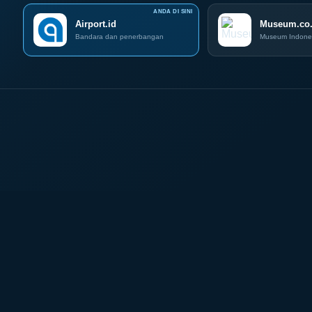
dan
Airport.id
IOG
Museum.co.
e-
Bandara dan penerbangan
Museum Indone
Commerce
di
IPA
Convex
2026