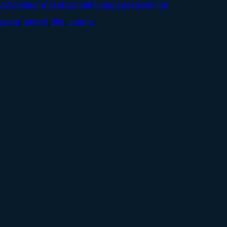
8510/belajar-masak-sambil-tunggu-pesawat-tiba
sawat
,
sambil
,
tiba
,
tunggu
.