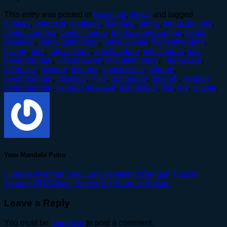
This entry was posted in
Nasional
,
News
and tagged
airlines
,
airport.id
,
angkasa
,
bandara
,
berita
,
berita airlines
,
berita bandara
,
berita liburan
,
berita penerbangan
,
berita
pesawat
,
berita tekhnologi
,
berita wisata
,
flight attendant
,
history
,
info
,
info airlines
,
info bandara
,
info liburan
,
info
penerbangan
,
info pesawat
,
info tekhnologi
,
info wisata
,
informasi
,
insiden
,
internet
,
konektivitas
,
liburan
,
penerbangan
,
pesawat
,
Pilot
,
pramugari
,
sejarah
,
sejarah
penerbangan
,
sejarah pesawat
,
tekhnologi
,
tips
,
trik
,
wisata
.
Yora Mandala Putra
Liburan Nyaman Saat Long Weekend Dengan Tips Ini
Januari 2018 Nanti Xpress Air Turun di Kaltara
Leave a Reply
You must be
logged in
to post a comment.