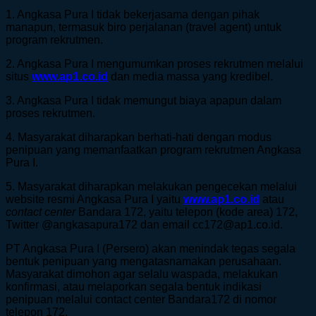
1. Angkasa Pura I tidak bekerjasama dengan pihak
manapun, termasuk biro perjalanan (travel agent) untuk
program rekrutmen.
2. Angkasa Pura I mengumumkan proses rekrutmen melalui
situs
www.ap1.co.id
dan media massa yang kredibel.
3. Angkasa Pura I tidak memungut biaya apapun dalam
proses rekrutmen.
4. Masyarakat diharapkan berhati-hati dengan modus
penipuan yang memanfaatkan program rekrutmen Angkasa
Pura I.
5. Masyarakat diharapkan melakukan pengecekan melalui
website resmi Angkasa Pura I yaitu
www.ap1.co.id
atau
contact center
Bandara 172, yaitu telepon (kode area) 172,
Twitter @angkasapura172 dan email cc172@ap1.co.id.
PT Angkasa Pura I (Persero) akan menindak tegas segala
bentuk penipuan yang mengatasnamakan perusahaan.
Masyarakat dimohon agar selalu waspada, melakukan
konfirmasi, atau melaporkan segala bentuk indikasi
penipuan melalui contact center Bandara172 di nomor
telepon 172.