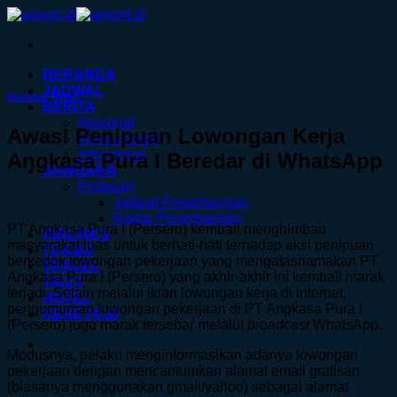
Skip
to
content
BERANDA
JADWAL
Nasional
,
News
BERITA
Nasional
Awas! Penipuan Lowongan Kerja
Internasional
Advertorial
Angkasa Pura I Beredar di WhatsApp
BANDARA
Pintasan
Jadwal Penerbangan
Radar Penerbangan
PT Angkasa Pura I (Persero) kembali menghimbau
AIRLINES
masyarakat luas untuk berhati-hati terhadap aksi penipuan
TEKNO
berkedok lowongan pekerjaan yang mengatasnamakan PT
TRAVEL
Angkasa Pura I (Persero) yang akhir-akhir ini kembali marak
TIKET
terjadi. Selain melalui iklan lowongan kerja di internet,
HOTEL
pengumuman lowongan pekerjaan di PT Angkasa Pura I
KERETA.ID
(Persero) juga marak tersebar melalui
broadcast
WhatsApp.
Modusnya, pelaku menginformasikan adanya lowongan
pekerjaan dengan mencantumkan alamat email gratisan
(biasanya menggunakan gmail/yahoo) sebagai alamat