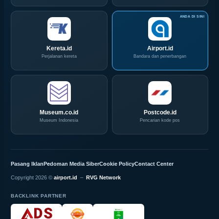
Kereta.id
Airport.id
Perjalanan kereta
Bandara dan penerbangan
Museum.co.id
Postcode.id
Museum Indonesia
Pencarian kode pos
Pasang Iklan
Pedoman Media Siber
Cookie Policy
Contact Center
Copyright 2026 ©
airport.id
–
RVG Network
BACKLINK PARTNER