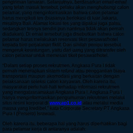
pengiriman lamaran. Selanjutnya, berdasarkan
email-email
yang telah masuk tersebut, pelaku akan menghubungi calon
pelamar, yang menginformasikan bahwa calon pelamar
harus mengikuti tes (biasanya berlokasi di luar Jakarta,
misalnya Bali. Alamat lokasi tes yang dipakai juga palsu,
sedangkan tesnya sendiri pun nantinya tidak akan pernah
diadakan). Di email tersebut juga disebutkan bahwa calon
pelamar harus melakukan reservasi tiket pesawat/hotel
kepada biro perjalanan fiktif. Dari sinilah penipu tersebut
mengeruk keuntungan, yaitu dari uang yang ditransfer oleh
calon pelamar untuk memesan tiket pesawat/hotel.
“Dalam setiap proses rekrutmen, Angkasa Pura I tidak
pernah menerapkan sistem
refund
atau penggantian biaya
transportasi maupun akomodasi yang berkaitan dengan
pelaksanaan seleksi calon karyawan. Oleh karena itu,
masyarakat perlu hati-hati terhadap informasi rekrutmen
yang mengatasnamakan Angkasa Pura I. Angkasa Pura I
hanya menginformasikan pengumuman rekrutmen melalui
situs resmi korporat di
www.ap1.co.id
atau melalui media
massa yang kredibel,” kata Corporate Secretary PT Angkasa
Pura I (Persero) Israwadi.
Oleh karena itu, beberapa hal yang harus diperhatikan bagi
para pelamar kerja di antaranya adalah: