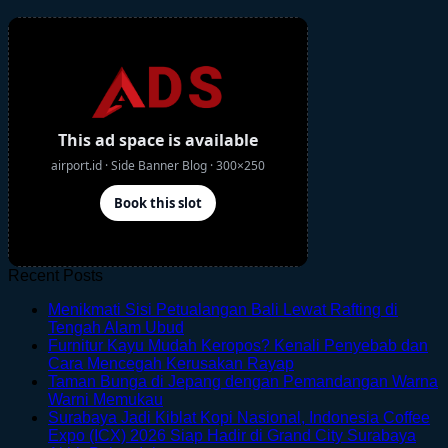
Recent Posts
Menikmati Sisi Petualangan Bali Lewat Rafting di
No
Tengah Alam Ubud
Comments
Furnitur Kayu Mudah Keropos? Kenali Penyebab dan
on
No
Cara Mencegah Kerusakan Rayap
Menikmati
Comments
Taman Bunga di Jepang dengan Pemandangan Warna
Sisi
on
No
Warni Memukau
Petualangan
Furnitur
Comments
Surabaya Jadi Kiblat Kopi Nasional, Indonesia Coffee
on
Bali
Kayu
Expo (ICX) 2026 Siap Hadir di Grand City Surabaya