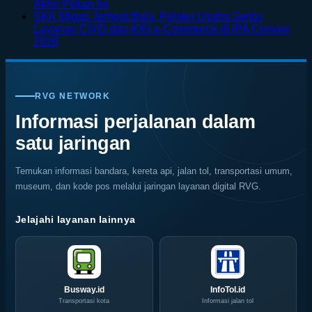
Taman
Lewat
Mudah
No
Akhir Pekan Ini
Bunga
Rafting
Keropos?
Comments
SKK Migas Jemput Bola, Pelaku Usaha Serbu
on
di
di
Kenali
Layanan CIVD dan IOG e-Commerce di IPA Convex
Surabaya
Jepang
Tengah
Penyebab
No
2026
Jadi
dengan
Alam
dan
Comments
on
Kiblat
Pemandangan
Ubud
Cara
SKK
Kopi
Warna
Mencegah
Migas
Nasional,
Warni
Kerusakan
RVG NETWORK
Jemput
Indonesia
Memukau
Rayap
Bola,
Coffee
Informasi perjalanan dalam
Pelaku
Expo
satu jaringan
Usaha
(ICX)
Serbu
2026
Layanan
Siap
Temukan informasi bandara, kereta api, jalan tol, transportasi umum,
CIVD
Hadir
museum, dan kode pos melalui jaringan layanan digital RVG.
dan
di
IOG
Grand
e-
City
Jelajahi layanan lainnya
Commerce
Surabaya
di
Akhir
IPA
Pekan
Convex
Ini
2026
Busway.id
InfoTol.id
Transportasi kota
Informasi jalan tol