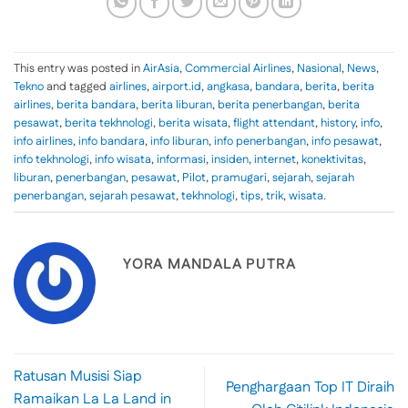
This entry was posted in
AirAsia
,
Commercial Airlines
,
Nasional
,
News
,
Tekno
and tagged
airlines
,
airport.id
,
angkasa
,
bandara
,
berita
,
berita
airlines
,
berita bandara
,
berita liburan
,
berita penerbangan
,
berita
pesawat
,
berita tekhnologi
,
berita wisata
,
flight attendant
,
history
,
info
,
info airlines
,
info bandara
,
info liburan
,
info penerbangan
,
info pesawat
,
info tekhnologi
,
info wisata
,
informasi
,
insiden
,
internet
,
konektivitas
,
liburan
,
penerbangan
,
pesawat
,
Pilot
,
pramugari
,
sejarah
,
sejarah
penerbangan
,
sejarah pesawat
,
tekhnologi
,
tips
,
trik
,
wisata
.
YORA MANDALA PUTRA
Ratusan Musisi Siap
Penghargaan Top IT Diraih
Ramaikan La La Land in