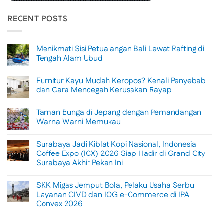
RECENT POSTS
Menikmati Sisi Petualangan Bali Lewat Rafting di
Tengah Alam Ubud
No
Comments
Furnitur Kayu Mudah Keropos? Kenali Penyebab
on
Menikmati
dan Cara Mencegah Kerusakan Rayap
Sisi
Petualangan
No
Bali
Comments
Taman Bunga di Jepang dengan Pemandangan
Lewat
on
Rafting
Furnitur
Warna Warni Memukau
di
Kayu
Tengah
Mudah
No
Alam
Keropos?
Comments
Surabaya Jadi Kiblat Kopi Nasional, Indonesia
Ubud
Kenali
on
Penyebab
Taman
Coffee Expo (ICX) 2026 Siap Hadir di Grand City
dan
Bunga
Surabaya Akhir Pekan Ini
Cara
di
Mencegah
Jepang
No
Kerusakan
dengan
Comments
Rayap
Pemandangan
SKK Migas Jemput Bola, Pelaku Usaha Serbu
on
Warna
Surabaya
Layanan CIVD dan IOG e-Commerce di IPA
Warni
Jadi
Memukau
Convex 2026
Kiblat
Kopi
No
Nasional,