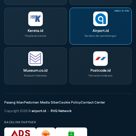
Kereta.id
Airport.id
Perjalanan kereta
Bandara dan penerbangan
Museum.co.id
Postcode.id
Museum Indonesia
Pencarian kode pos
Pasang Iklan
Pedoman Media Siber
Cookie Policy
Contact Center
Copyright 2026 ©
airport.id
–
RVG Network
BACKLINK PARTNER