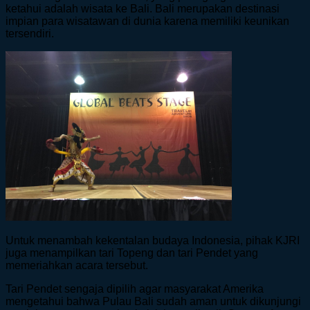
ketahui adalah wisata ke Bali. Bali merupakan destinasi
impian para wisatawan di dunia karena memiliki keunikan
tersendiri.
Untuk menambah kekentalan budaya Indonesia, pihak KJRI
juga menampilkan tari Topeng dan tari Pendet yang
memeriahkan acara tersebut.
Tari Pendet sengaja dipilih agar masyarakat Amerika
mengetahui bahwa Pulau Bali sudah aman untuk dikunjungi