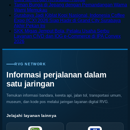
Menikmati
Comments
Taman Bunga di Jepang dengan Pemandangan Warna
Sisi
on
No
Warni Memukau
Petualangan
Furnitur
Comments
Surabaya Jadi Kiblat Kopi Nasional, Indonesia Coffee
on
Bali
Kayu
Expo (ICX) 2026 Siap Hadir di Grand City Surabaya
Taman
Lewat
Mudah
No
Akhir Pekan Ini
Bunga
Rafting
Keropos?
Comments
SKK Migas Jemput Bola, Pelaku Usaha Serbu
on
di
di
Kenali
Layanan CIVD dan IOG e-Commerce di IPA Convex
Surabaya
Jepang
Tengah
Penyebab
No
2026
Jadi
dengan
Alam
dan
Comments
on
Kiblat
Pemandangan
Ubud
Cara
SKK
Kopi
Warna
Mencegah
Migas
Nasional,
Warni
Kerusakan
RVG NETWORK
Jemput
Indonesia
Memukau
Rayap
Bola,
Coffee
Informasi perjalanan dalam
Pelaku
Expo
satu jaringan
Usaha
(ICX)
Serbu
2026
Layanan
Siap
Temukan informasi bandara, kereta api, jalan tol, transportasi umum,
CIVD
Hadir
museum, dan kode pos melalui jaringan layanan digital RVG.
dan
di
IOG
Grand
e-
City
Jelajahi layanan lainnya
Commerce
Surabaya
di
Akhir
IPA
Pekan