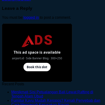
Leave a Reply
You must be
logged in
to post a comment.
Recent Posts
Menikmati Sisi Petualangan Bali Lewat Rafting di
No
Tengah Alam Ubud
Comments
Furnitur Kayu Mudah Keropos? Kenali Penyebab dan
on
No
Cara Mencegah Kerusakan Rayap