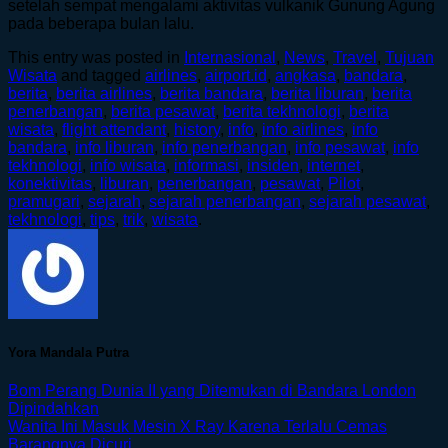
setelah sempat mengalami aktivitas vulkanik Gunung Agung
pada beberapa bulan lalu.
This entry was posted in
Internasional
,
News
,
Travel
,
Tujuan
Wisata
and tagged
airlines
,
airport.id
,
angkasa
,
bandara
,
berita
,
berita airlines
,
berita bandara
,
berita liburan
,
berita
penerbangan
,
berita pesawat
,
berita tekhnologi
,
berita
wisata
,
flight attendant
,
history
,
info
,
info airlines
,
info
bandara
,
info liburan
,
info penerbangan
,
info pesawat
,
info
tekhnologi
,
info wisata
,
informasi
,
insiden
,
internet
,
konektivitas
,
liburan
,
penerbangan
,
pesawat
,
Pilot
,
pramugari
,
sejarah
,
sejarah penerbangan
,
sejarah pesawat
,
tekhnologi
,
tips
,
trik
,
wisata
.
Yora Mandala Putra
Bom Perang Dunia II yang Ditemukan di Bandara London
Dipindahkan
Wanita Ini Masuk Mesin X Ray Karena Terlalu Cemas
Barangnya Dicuri