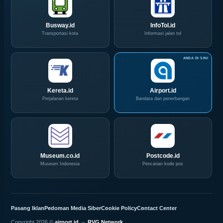
Convex
Ini
2026
Busway.id
InfoTol.id
Transportasi kota
Informasi jalan tol
Kereta.id
Airport.id
Perjalanan kereta
Bandara dan penerbangan
Museum.co.id
Postcode.id
Museum Indonesia
Pencarian kode pos
Pasang Iklan
Pedoman Media Siber
Cookie Policy
Contact Center
Copyright 2026 ©
airport.id
–
RVG Network