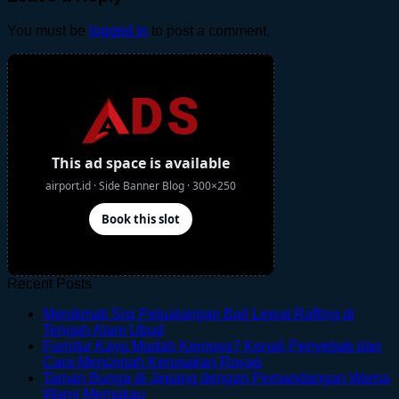
You must be
logged in
to post a comment.
Recent Posts
Menikmati Sisi Petualangan Bali Lewat Rafting di
No
Tengah Alam Ubud
Comments
Furnitur Kayu Mudah Keropos? Kenali Penyebab dan
on
No
Cara Mencegah Kerusakan Rayap
Menikmati
Comments
Taman Bunga di Jepang dengan Pemandangan Warna
Sisi
on
No
Warni Memukau