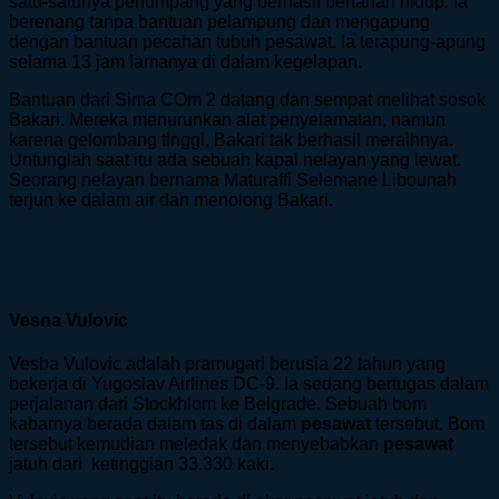
satu-satunya penumpang yang berhasil bertahan hidup. Ia
berenang tanpa bantuan pelampung dan mengapung
dengan bantuan pecahan tubuh pesawat. Ia terapung-apung
selama 13 jam lamanya di dalam kegelapan.
Bantuan dari Sima COm 2 datang dan sempat melihat sosok
Bakari. Mereka menurunkan alat penyelamatan, namun
karena gelombang tinggi, Bakari tak berhasil meraihnya.
Untunglah saat itu ada sebuah kapal nelayan yang lewat.
Seorang nelayan bernama Maturaffi Selemane Libounah
terjun ke dalam air dan menolong Bakari.
Vesna Vulovic
Vesba Vulovic adalah pramugari berusia 22 tahun yang
bekerja di Yugoslav Airlines DC-9. Ia sedang bertugas dalam
perjalanan dari Stockhlom ke Belgrade. Sebuah bom
kabarnya berada dalam tas di dalam
pesawat
tersebut. Bom
tersebut kemudian meledak dan menyebabkan
pesawat
jatuh dari ketinggian 33.330 kaki.