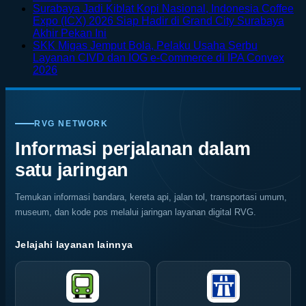
Petualangan
Furnitur
Comments
Surabaya Jadi Kiblat Kopi Nasional, Indonesia Coffee
on
Bali
Kayu
Expo (ICX) 2026 Siap Hadir di Grand City Surabaya
Taman
Lewat
Mudah
No
Akhir Pekan Ini
Bunga
Rafting
Keropos?
Comments
SKK Migas Jemput Bola, Pelaku Usaha Serbu
on
di
di
Kenali
Layanan CIVD dan IOG e-Commerce di IPA Convex
Surabaya
Jepang
Tengah
Penyebab
No
2026
Jadi
dengan
Alam
dan
Comments
on
Kiblat
Pemandangan
Ubud
Cara
SKK
Kopi
Warna
Mencegah
Migas
Nasional,
Warni
Kerusakan
RVG NETWORK
Jemput
Indonesia
Memukau
Rayap
Bola,
Coffee
Informasi perjalanan dalam
Pelaku
Expo
satu jaringan
Usaha
(ICX)
Serbu
2026
Layanan
Siap
Temukan informasi bandara, kereta api, jalan tol, transportasi umum,
CIVD
Hadir
museum, dan kode pos melalui jaringan layanan digital RVG.
dan
di
IOG
Grand
e-
City
Jelajahi layanan lainnya
Commerce
Surabaya
di
Akhir
IPA
Pekan
Convex
Ini
2026