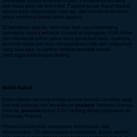
mendapati dirinya diserang musuh. Pesawatnya terbakar
dan mulai jatuh tak terkontrol. Parasutnya tak dapat dipakai
karena telah dihancurkan oleh api, dan membuat Nicholas
nekat melompat tanpa bekal apapun.
Di benaknya saat itu, lebih baik mati cepat ketimbang
menderita karena terbakar. Ia jatuh di ketinggian 5500 meter
dan menabrak pohon pinus serta gundukan salju. Ajaibnya,
ia masih hidup dan bisa menggerakkan kaki dan lengannya
yang luka-luka. Ia bahkan sempat merokok sambil
menunggu pertolongan datang.
Bahia Bakari
Bahia adalah seorang remaja wanita berusia 14 tahun yang
berhasil selamat dari kecelakaan
pesawat
Yemenia Airways.
Kala itu,
pesawat
Airbus A310 sedang dalam perjalanan ke
Comoros, Prancis.
Pesawat dikabarkan mengalami kecelakaan, dan
menewaskan 152 penumpang di dalamnya. Bakari adalah