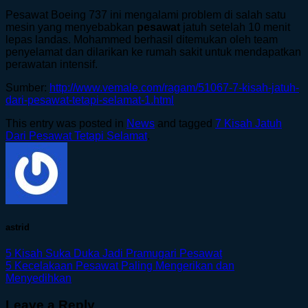
Pesawat Boeing 737 ini mengalami problem di salah satu
mesin yang menyebabkan
pesawat
jatuh setelah 10 menit
lepas landas. Mohammed berhasil ditemukan oleh team
penyelamat dan dilarikan ke rumah sakit untuk mendapatkan
perawatan intensif.
Sumber:
http://www.vemale.com/ragam/51067-7-kisah-jatuh-
dari-pesawat-tetapi-selamat-1.html
This entry was posted in
News
and tagged
7 Kisah Jatuh
Dari Pesawat Tetapi Selamat
.
astrid
5 Kisah Suka Duka Jadi Pramugari Pesawat
5 Kecelakaan Pesawat Paling Mengerikan dan
Menyedihkan
Leave a Reply