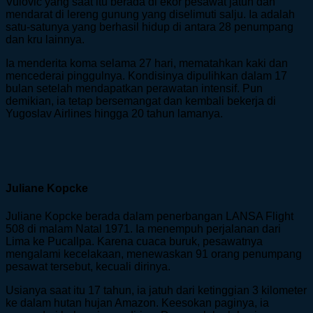
Vulovic yang saat itu berada di ekor pesawat jatuh dan
mendarat di lereng gunung yang diselimuti salju. Ia adalah
satu-satunya yang berhasil hidup di antara 28 penumpang
dan kru lainnya.
Ia menderita koma selama 27 hari, mematahkan kaki dan
mencederai pinggulnya. Kondisinya dipulihkan dalam 17
bulan setelah mendapatkan perawatan intensif. Pun
demikian, ia tetap bersemangat dan kembali bekerja di
Yugoslav Airlines hingga 20 tahun lamanya.
Juliane Kopcke
Juliane Kopcke berada dalam penerbangan LANSA Flight
508 di malam Natal 1971. Ia menempuh perjalanan dari
Lima ke Pucallpa. Karena cuaca buruk, pesawatnya
mengalami kecelakaan, menewaskan 91 orang penumpang
pesawat tersebut, kecuali dirinya.
Usianya saat itu 17 tahun, ia jatuh dari ketinggian 3 kilometer
ke dalam hutan hujan Amazon. Keesokan paginya, ia