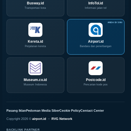
Busway.id
InfoTol.id
Transportasi kota
Informasi jalan tol
Kereta.id
Airport.id
Perjalanan kereta
Bandara dan penerbangan
Museum.co.id
Postcode.id
Museum Indonesia
Pencarian kode pos
Pasang Iklan
Pedoman Media Siber
Cookie Policy
Contact Center
Copyright 2026 ©
airport.id
–
RVG Network
BACKLINK PARTNER