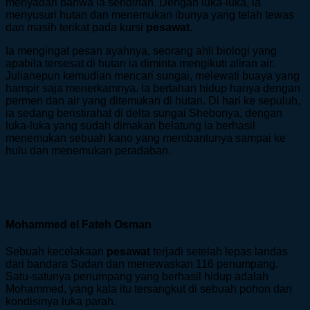
menyadari bahwa ia sendirian. Dengan luka-luka, ia
menyusuri hutan dan menemukan ibunya yang telah tewas
dan masih terikat pada kursi
pesawat
.
Ia mengingat pesan ayahnya, seorang ahli biologi yang
apabila tersesat di hutan ia diminta mengikuti aliran air.
Julianepun kemudian mencari sungai, melewati buaya yang
hampir saja menerkamnya. Ia bertahan hidup hanya dengan
permen dan air yang ditemukan di hutan. Di hari ke sepuluh,
ia sedang beristirahat di delta sungai Shebonya, dengan
luka-luka yang sudah dimakan belatung ia berhasil
menemukan sebuah kano yang membantunya sampai ke
hulu dan menemukan peradaban.
Mohammed el Fateh Osman
Sebuah kecelakaan
pesawat
terjadi setelah lepas landas
dari bandara Sudan dan menewaskan 116 penumpang.
Satu-satunya penumpang yang berhasil hidup adalah
Mohammed, yang kala itu tersangkut di sebuah pohon dan
kondisinya luka parah.