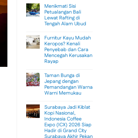
Menikmati Sisi
Petualangan Bali
Lewat Rafting di
Tengah Alam Ubud
No
Comments
Furnitur Kayu Mudah
on
Menikmati
Keropos? Kenali
Sisi
Penyebab dan Cara
Petualangan
Bali
Mencegah Kerusakan
Lewat
Rayap
Rafting
di
No
Tengah
Comments
Alam
Taman Bunga di
on
Ubud
Furnitur
Jepang dengan
Kayu
Pemandangan Warna
Mudah
Keropos?
Warni Memukau
Kenali
Penyebab
No
dan
Comments
Surabaya Jadi Kiblat
on
Cara
Taman
Mencegah
Kopi Nasional,
Bunga
Kerusakan
Indonesia Coffee
di
Rayap
Jepang
Expo (ICX) 2026 Siap
dengan
Hadir di Grand City
Pemandangan
Warna
Surabaya Akhir Pekan