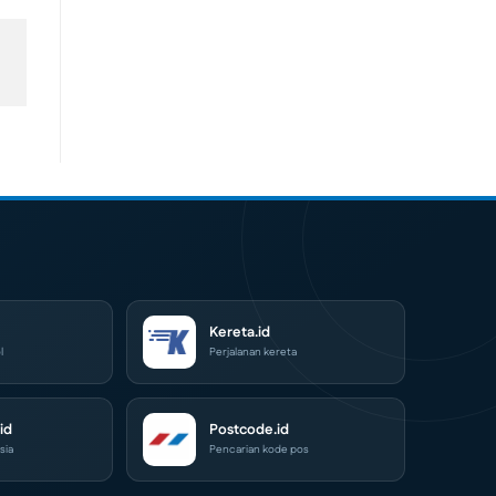
Kereta.id
l
Perjalanan kereta
id
Postcode.id
sia
Pencarian kode pos