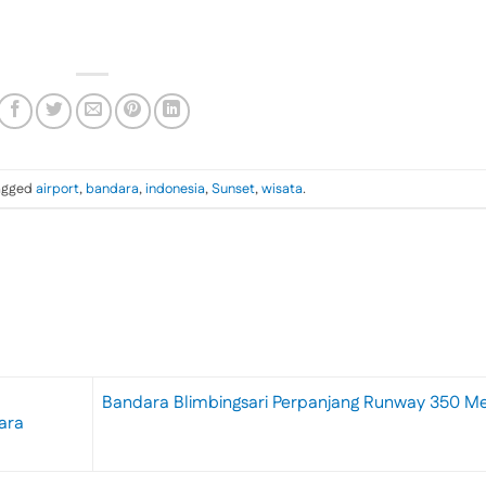
agged
airport
,
bandara
,
indonesia
,
Sunset
,
wisata
.
Bandara Blimbingsari Perpanjang Runway 350 Me
ara