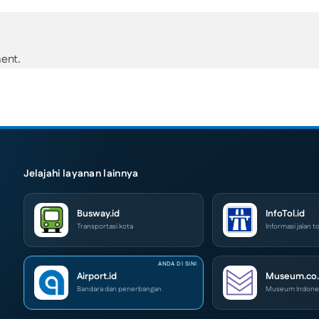
ent.
Jelajahi layanan lainnya
Busway.id
InfoTol.id
Transportasi kota
Informasi jalan to
Airport.id
Museum.co.
Bandara dan penerbangan
Museum Indone