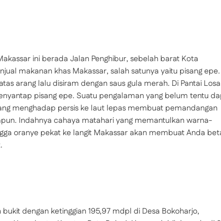
kassar ini berada Jalan Penghibur, sebelah barat Kota
enjual makanan khas Makassar, salah satunya yaitu pisang epe.
atas arang lalu disiram dengan saus gula merah. Di Pantai Losar
nyantap pisang epe. Suatu pengalaman yang belum tentu da
ri yang menghadap persis ke laut lepas membuat pemandangan
papun. Indahnya cahaya matahari yang memantulkan warna-
hingga oranye pekat ke langit Makassar akan membuat Anda bet
.
h bukit dengan ketinggian 195,97 mdpl di Desa Bokoharjo,