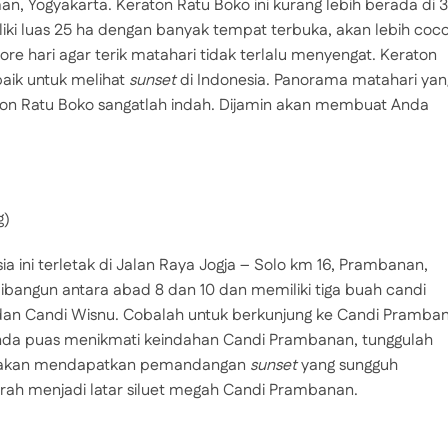
 Yogyakarta. Keraton Ratu Boko ini kurang lebih berada di 3
ki luas 25 ha dengan banyak tempat terbuka, akan lebih coc
re hari agar terik matahari tidak terlalu menyengat. Keraton
baik untuk melihat
sunset
di Indonesia. Panorama matahari yan
ton Ratu Boko sangatlah indah. Dijamin akan membuat Anda
a ini terletak di Jalan Raya Jogja – Solo km 16, Prambanan,
ibangun antara abad 8 dan 10 dan memiliki tiga buah candi
 dan Candi Wisnu. Cobalah untuk berkunjung ke Candi Pramba
 Anda puas menikmati keindahan Candi Prambanan, tunggulah
da akan mendapatkan pemandangan
sunset
yang sungguh
rah menjadi latar siluet megah Candi Prambanan.