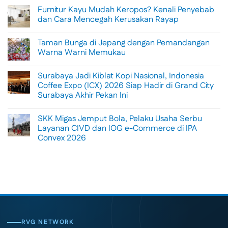
Comments
Furnitur Kayu Mudah Keropos? Kenali Penyebab
on
Menikmati
dan Cara Mencegah Kerusakan Rayap
Sisi
Petualangan
No
Bali
Comments
Taman Bunga di Jepang dengan Pemandangan
Lewat
on
Rafting
Furnitur
Warna Warni Memukau
di
Kayu
Tengah
Mudah
No
Alam
Keropos?
Comments
Surabaya Jadi Kiblat Kopi Nasional, Indonesia
Ubud
Kenali
on
Penyebab
Taman
Coffee Expo (ICX) 2026 Siap Hadir di Grand City
dan
Bunga
Surabaya Akhir Pekan Ini
Cara
di
Mencegah
Jepang
No
Kerusakan
dengan
Comments
Rayap
Pemandangan
SKK Migas Jemput Bola, Pelaku Usaha Serbu
on
Warna
Surabaya
Layanan CIVD dan IOG e-Commerce di IPA
Warni
Jadi
Memukau
Convex 2026
Kiblat
Kopi
No
Nasional,
Comments
Indonesia
on
Coffee
SKK
Expo
Migas
(ICX)
Jemput
2026
Bola,
Siap
Pelaku
Hadir
Usaha
di
Serbu
Grand
Layanan
City
CIVD
RVG NETWORK
Surabaya
dan