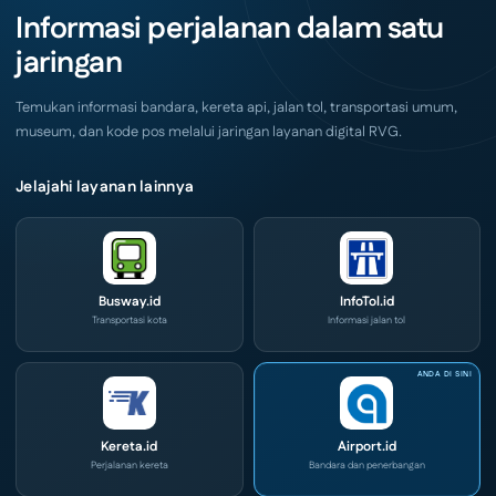
Akhir
IOG
Informasi perjalanan dalam satu
Pekan
e-
Ini
Commerce
jaringan
di
IPA
Convex
2026
Temukan informasi bandara, kereta api, jalan tol, transportasi umum,
museum, dan kode pos melalui jaringan layanan digital RVG.
Jelajahi layanan lainnya
Busway.id
InfoTol.id
Transportasi kota
Informasi jalan tol
Kereta.id
Airport.id
Perjalanan kereta
Bandara dan penerbangan