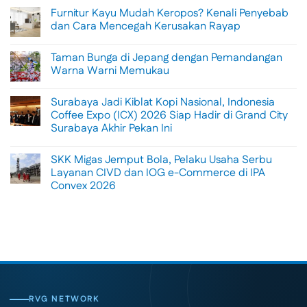
Comments
Furnitur Kayu Mudah Keropos? Kenali Penyebab
on
Menikmati
dan Cara Mencegah Kerusakan Rayap
Sisi
Petualangan
No
Bali
Comments
Taman Bunga di Jepang dengan Pemandangan
Lewat
on
Rafting
Furnitur
Warna Warni Memukau
di
Kayu
Tengah
Mudah
No
Alam
Keropos?
Comments
Surabaya Jadi Kiblat Kopi Nasional, Indonesia
Ubud
Kenali
on
Penyebab
Taman
Coffee Expo (ICX) 2026 Siap Hadir di Grand City
dan
Bunga
Surabaya Akhir Pekan Ini
Cara
di
Mencegah
Jepang
No
Kerusakan
dengan
Comments
Rayap
Pemandangan
SKK Migas Jemput Bola, Pelaku Usaha Serbu
on
Warna
Surabaya
Layanan CIVD dan IOG e-Commerce di IPA
Warni
Jadi
Memukau
Convex 2026
Kiblat
Kopi
No
Nasional,
Comments
Indonesia
on
Coffee
SKK
Expo
Migas
(ICX)
Jemput
2026
Bola,
Siap
Pelaku
Hadir
Usaha
di
Serbu
Grand
Layanan
City
CIVD
RVG NETWORK
Surabaya
dan