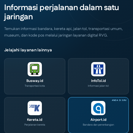
Akhir
IOG
Informasi perjalanan dalam satu
Pekan
e-
Ini
Commerce
jaringan
di
IPA
Convex
2026
Temukan informasi bandara, kereta api, jalan tol, transportasi umum,
museum, dan kode pos melalui jaringan layanan digital RVG.
Jelajahi layanan lainnya
Busway.id
InfoTol.id
Transportasi kota
Informasi jalan tol
Kereta.id
Airport.id
Perjalanan kereta
Bandara dan penerbangan