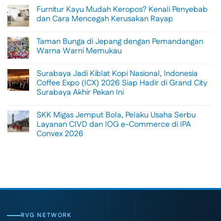
Comments
Furnitur Kayu Mudah Keropos? Kenali Penyebab
on
Menikmati
dan Cara Mencegah Kerusakan Rayap
Sisi
Petualangan
No
Bali
Comments
Taman Bunga di Jepang dengan Pemandangan
Lewat
on
Rafting
Furnitur
Warna Warni Memukau
di
Kayu
Tengah
Mudah
No
Alam
Keropos?
Comments
Surabaya Jadi Kiblat Kopi Nasional, Indonesia
Ubud
Kenali
on
Penyebab
Taman
Coffee Expo (ICX) 2026 Siap Hadir di Grand City
dan
Bunga
Surabaya Akhir Pekan Ini
Cara
di
Mencegah
Jepang
No
Kerusakan
dengan
Comments
Rayap
Pemandangan
SKK Migas Jemput Bola, Pelaku Usaha Serbu
on
Warna
Surabaya
Layanan CIVD dan IOG e-Commerce di IPA
Warni
Jadi
Memukau
Convex 2026
Kiblat
Kopi
No
Nasional,
Comments
Indonesia
on
Coffee
SKK
Expo
Migas
(ICX)
Jemput
2026
Bola,
Siap
Pelaku
Hadir
Usaha
di
Serbu
Grand
Layanan
City
CIVD
RVG NETWORK
Surabaya
dan