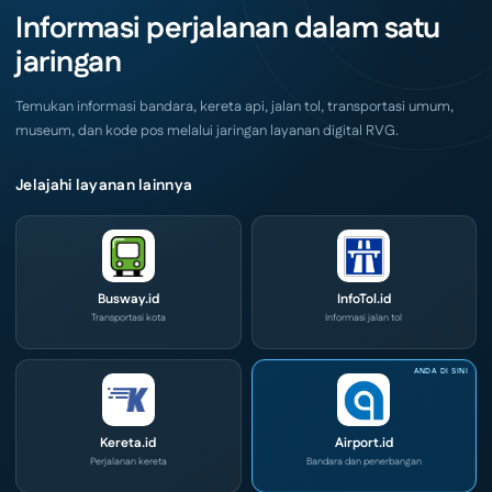
Akhir
IOG
Informasi perjalanan dalam satu
Pekan
e-
Ini
Commerce
jaringan
di
IPA
Convex
2026
Temukan informasi bandara, kereta api, jalan tol, transportasi umum,
museum, dan kode pos melalui jaringan layanan digital RVG.
Jelajahi layanan lainnya
Busway.id
InfoTol.id
Transportasi kota
Informasi jalan tol
Kereta.id
Airport.id
Perjalanan kereta
Bandara dan penerbangan