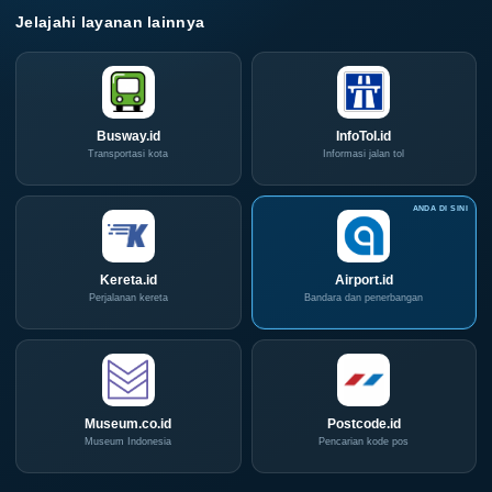
Jelajahi layanan lainnya
Busway.id
InfoTol.id
Transportasi kota
Informasi jalan tol
Kereta.id
Airport.id
Perjalanan kereta
Bandara dan penerbangan
Museum.co.id
Postcode.id
Museum Indonesia
Pencarian kode pos