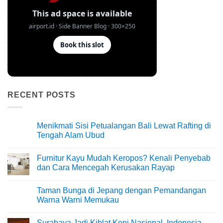
RECENT POSTS
Menikmati Sisi Petualangan Bali Lewat Rafting di
Tengah Alam Ubud
No
Comments
Furnitur Kayu Mudah Keropos? Kenali Penyebab
on
Menikmati
dan Cara Mencegah Kerusakan Rayap
Sisi
Petualangan
No
Bali
Comments
Taman Bunga di Jepang dengan Pemandangan
Lewat
on
Rafting
Furnitur
Warna Warni Memukau
di
Kayu
Tengah
Mudah
No
Alam
Keropos?
Comments
Surabaya Jadi Kiblat Kopi Nasional, Indonesia
Ubud
Kenali
on