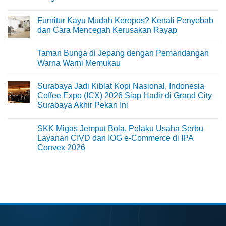
No
Comments
Furnitur Kayu Mudah Keropos? Kenali Penyebab
on
Menikmati
dan Cara Mencegah Kerusakan Rayap
Sisi
Petualangan
No
Bali
Comments
Taman Bunga di Jepang dengan Pemandangan
Lewat
on
Rafting
Furnitur
Warna Warni Memukau
di
Kayu
Tengah
Mudah
No
Alam
Keropos?
Comments
Surabaya Jadi Kiblat Kopi Nasional, Indonesia
Ubud
Kenali
on
Penyebab
Taman
Coffee Expo (ICX) 2026 Siap Hadir di Grand City
dan
Bunga
Surabaya Akhir Pekan Ini
Cara
di
Mencegah
Jepang
No
Kerusakan
dengan
Comments
Rayap
Pemandangan
SKK Migas Jemput Bola, Pelaku Usaha Serbu
on
Warna
Surabaya
Layanan CIVD dan IOG e-Commerce di IPA
Warni
Jadi
Memukau
Convex 2026
Kiblat
Kopi
No
Nasional,
Comments
Indonesia
on
Coffee
SKK
Expo
Migas
(ICX)
Jemput
2026
Bola,
Siap
Pelaku
Hadir
Usaha
di
Serbu
Grand
Layanan