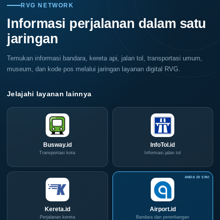
City
CIVD
RVG NETWORK
Surabaya
dan
Akhir
IOG
Informasi perjalanan dalam satu
Pekan
e-
Ini
Commerce
jaringan
di
IPA
Convex
2026
Temukan informasi bandara, kereta api, jalan tol, transportasi umum,
museum, dan kode pos melalui jaringan layanan digital RVG.
Jelajahi layanan lainnya
Busway.id
InfoTol.id
Transportasi kota
Informasi jalan tol
Kereta.id
Airport.id
Perjalanan kereta
Bandara dan penerbangan