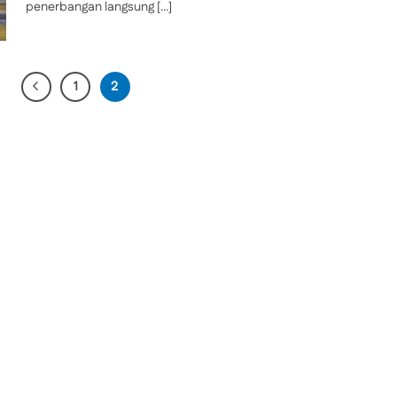
penerbangan langsung [...]
1
2