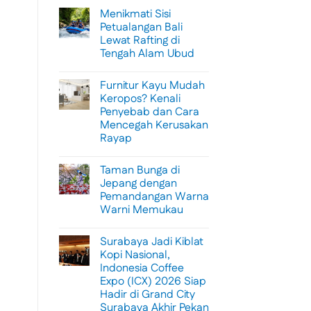
Menikmati Sisi
Petualangan Bali
Lewat Rafting di
Tengah Alam Ubud
No
Comments
Furnitur Kayu Mudah
on
Menikmati
Keropos? Kenali
Sisi
Penyebab dan Cara
Petualangan
Bali
Mencegah Kerusakan
Lewat
Rayap
Rafting
di
No
Tengah
Comments
Alam
Taman Bunga di
on
Ubud
Furnitur
Jepang dengan
Kayu
Pemandangan Warna
Mudah
Keropos?
Warni Memukau
Kenali
Penyebab
No
dan
Comments
Surabaya Jadi Kiblat
on
Cara
Taman
Mencegah
Kopi Nasional,
Bunga
Kerusakan
Indonesia Coffee
di
Rayap
Jepang
Expo (ICX) 2026 Siap
dengan
Hadir di Grand City
Pemandangan
Warna
Surabaya Akhir Pekan