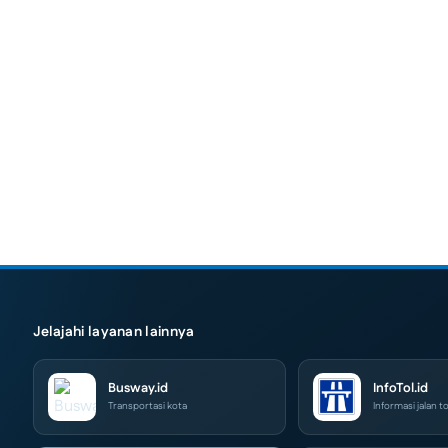
Jelajahi layanan lainnya
Busway.id
InfoTol.id
Transportasi kota
Informasi jalan to