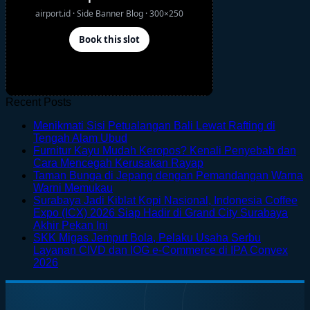
Recent Posts
Menikmati Sisi Petualangan Bali Lewat Rafting di
No
Tengah Alam Ubud
Comments
Furnitur Kayu Mudah Keropos? Kenali Penyebab dan
on
No
Cara Mencegah Kerusakan Rayap
Menikmati
Comments
Taman Bunga di Jepang dengan Pemandangan Warna
Sisi
on
No
Warni Memukau
Petualangan
Furnitur
Comments
Surabaya Jadi Kiblat Kopi Nasional, Indonesia Coffee
on
Bali
Kayu
Expo (ICX) 2026 Siap Hadir di Grand City Surabaya
Taman
Lewat
Mudah
No
Akhir Pekan Ini
Bunga
Rafting
Keropos?
Comments
SKK Migas Jemput Bola, Pelaku Usaha Serbu
on
di
di
Kenali
Layanan CIVD dan IOG e-Commerce di IPA Convex
Surabaya
Jepang
Tengah
Penyebab
No
2026
Jadi
dengan
Alam
dan
Comments
on
Kiblat
Pemandangan
Ubud
Cara
SKK
Kopi
Warna
Mencegah