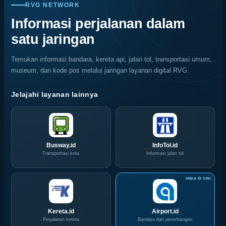
Migas
Nasional,
Warni
Kerusakan
RVG NETWORK
Jemput
Indonesia
Memukau
Rayap
Bola,
Coffee
Informasi perjalanan dalam
Pelaku
Expo
satu jaringan
Usaha
(ICX)
Serbu
2026
Layanan
Siap
Temukan informasi bandara, kereta api, jalan tol, transportasi umum,
CIVD
Hadir
museum, dan kode pos melalui jaringan layanan digital RVG.
dan
di
IOG
Grand
e-
City
Jelajahi layanan lainnya
Commerce
Surabaya
di
Akhir
IPA
Pekan
Convex
Ini
2026
Busway.id
InfoTol.id
Transportasi kota
Informasi jalan tol
Kereta.id
Airport.id
Perjalanan kereta
Bandara dan penerbangan