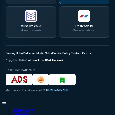
Museum.co.id
Postcode.id
Museum Indonesia
Pencarian kode pos
Pasang Iklan
Pedoman Media Siber
Cookie Policy
Contact Center
Copyright 2026 ©
airport.id
–
RVG Network
BACKLINK PARTNER
Mau pasang iklan di website ini?
HUBUNGI KAMI
BERANDA
JADWAL