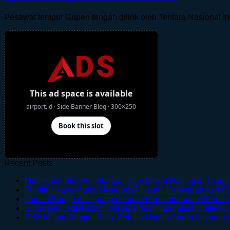
Pesawat tempur Gripen tengah dilirik oleh Tentara Nasional In
Recent Posts
Menikmati Sisi Petualangan Bali Lewat Rafting di Teng
Furnitur Kayu Mudah Keropos? Kenali Penyebab dan 
Taman Bunga di Jepang dengan Pemandangan Warna 
Surabaya Jadi Kiblat Kopi Nasional, Indonesia Coffee E
SKK Migas Jemput Bola, Pelaku Usaha Serbu Layanan