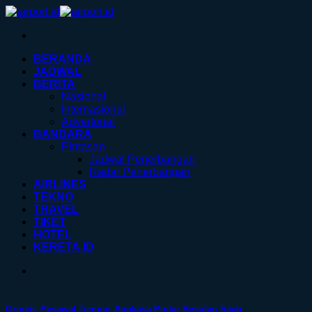
Skip
to
content
BERANDA
JADWAL
BERITA
Nasional
Internasional
Advertorial
BANDARA
Pintasan
Jadwal Penerbangan
Radar Penerbangan
AIRLINES
TEKNO
TRAVEL
TIKET
HOTEL
KERETA.ID
Gripen, Pesawat Tempur Angkasa Pintar Besutan Saab