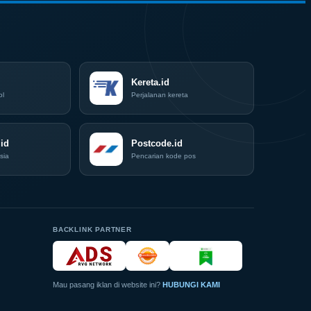
Surabaya
Jadi
Kiblat
Kopi
Nasional,
Indonesia
Coffee
Kereta.id
Expo
ol
Perjalanan kereta
(ICX)
2026
Siap
id
Hadir
Postcode.id
di
sia
Pencarian kode pos
Grand
City
Surabaya
Akhir
Pekan
Ini
BACKLINK PARTNER
Mau pasang iklan di website ini?
HUBUNGI KAMI