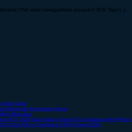
donesia (TNI) untuk menggantikan pesawat F-5E/F Tiger [...]
No
ah Alam Ubud
Comments
No
Cara Mencegah Kerusakan Rayap
on
No
Comments
Warni Memukau
Menikmati
on
Comments
xpo (ICX) 2026 Siap Hadir di Grand City Surabaya Akhir Pekan 
Sisi
on
Furnitur
No
 CIVD dan IOG e-Commerce di IPA Convex 2026
Petualangan
Taman
Kayu
Comments