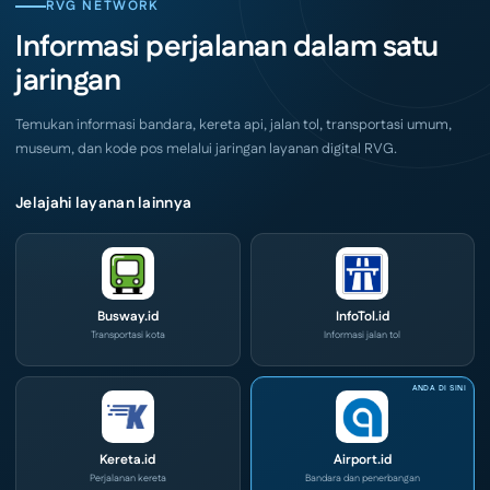
CIVD
RVG NETWORK
Surabaya
dan
Akhir
IOG
Informasi perjalanan dalam satu
Pekan
e-
Ini
Commerce
jaringan
di
IPA
Convex
2026
Temukan informasi bandara, kereta api, jalan tol, transportasi umum,
museum, dan kode pos melalui jaringan layanan digital RVG.
Jelajahi layanan lainnya
Busway.id
InfoTol.id
Transportasi kota
Informasi jalan tol
Kereta.id
Airport.id
Perjalanan kereta
Bandara dan penerbangan