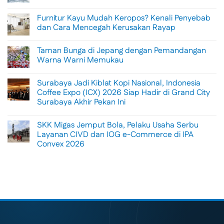
No
Comments
Furnitur Kayu Mudah Keropos? Kenali Penyebab
on
Menikmati
dan Cara Mencegah Kerusakan Rayap
Sisi
Petualangan
No
Bali
Comments
Taman Bunga di Jepang dengan Pemandangan
Lewat
on
Rafting
Furnitur
Warna Warni Memukau
di
Kayu
Tengah
Mudah
No
Alam
Keropos?
Comments
Surabaya Jadi Kiblat Kopi Nasional, Indonesia
Ubud
Kenali
on
Penyebab
Taman
Coffee Expo (ICX) 2026 Siap Hadir di Grand City
dan
Bunga
Surabaya Akhir Pekan Ini
Cara
di
Mencegah
Jepang
No
Kerusakan
dengan
Comments
Rayap
Pemandangan
SKK Migas Jemput Bola, Pelaku Usaha Serbu
on
Warna
Surabaya
Layanan CIVD dan IOG e-Commerce di IPA
Warni
Jadi
Memukau
Convex 2026
Kiblat
Kopi
No
Nasional,
Comments
Indonesia
on
Coffee
SKK
Expo
Migas
(ICX)
Jemput
2026
Bola,
Siap
Pelaku
Hadir
Usaha
di
Serbu
Grand
Layanan
City