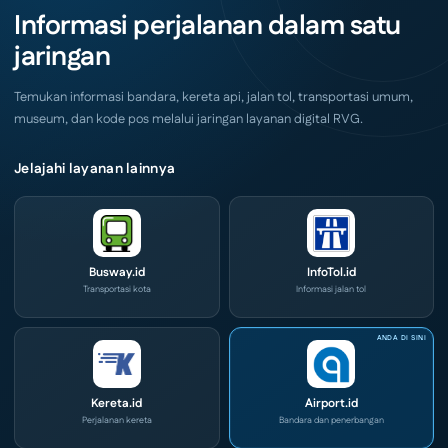
Akhir
IOG
Informasi perjalanan dalam satu
Pekan
e-
Ini
Commerce
jaringan
di
IPA
Convex
2026
Temukan informasi bandara, kereta api, jalan tol, transportasi umum,
museum, dan kode pos melalui jaringan layanan digital RVG.
Jelajahi layanan lainnya
Busway.id
InfoTol.id
Transportasi kota
Informasi jalan tol
Kereta.id
Airport.id
Perjalanan kereta
Bandara dan penerbangan