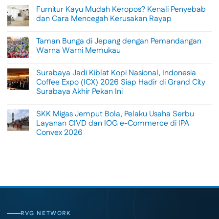
Comments
Furnitur Kayu Mudah Keropos? Kenali Penyebab
on
Menikmati
dan Cara Mencegah Kerusakan Rayap
Sisi
Petualangan
No
Bali
Comments
Taman Bunga di Jepang dengan Pemandangan
Lewat
on
Rafting
Furnitur
Warna Warni Memukau
di
Kayu
Tengah
Mudah
No
Alam
Keropos?
Comments
Surabaya Jadi Kiblat Kopi Nasional, Indonesia
Ubud
Kenali
on
Penyebab
Taman
Coffee Expo (ICX) 2026 Siap Hadir di Grand City
dan
Bunga
Surabaya Akhir Pekan Ini
Cara
di
Mencegah
Jepang
No
Kerusakan
dengan
Comments
Rayap
Pemandangan
SKK Migas Jemput Bola, Pelaku Usaha Serbu
on
Warna
Surabaya
Layanan CIVD dan IOG e-Commerce di IPA
Warni
Jadi
Memukau
Convex 2026
Kiblat
Kopi
No
Nasional,
Comments
Indonesia
on
Coffee
SKK
Expo
Migas
(ICX)
Jemput
2026
Bola,
Siap
Pelaku
Hadir
Usaha
di
Serbu
Grand
Layanan
City
CIVD
RVG NETWORK
Surabaya
dan