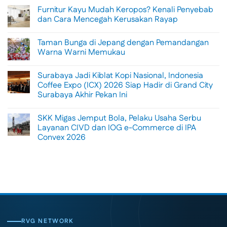
Comments
Furnitur Kayu Mudah Keropos? Kenali Penyebab
on
Menikmati
dan Cara Mencegah Kerusakan Rayap
Sisi
Petualangan
No
Bali
Comments
Taman Bunga di Jepang dengan Pemandangan
Lewat
on
Rafting
Furnitur
Warna Warni Memukau
di
Kayu
Tengah
Mudah
No
Alam
Keropos?
Comments
Surabaya Jadi Kiblat Kopi Nasional, Indonesia
Ubud
Kenali
on
Penyebab
Taman
Coffee Expo (ICX) 2026 Siap Hadir di Grand City
dan
Bunga
Surabaya Akhir Pekan Ini
Cara
di
Mencegah
Jepang
No
Kerusakan
dengan
Comments
Rayap
Pemandangan
SKK Migas Jemput Bola, Pelaku Usaha Serbu
on
Warna
Surabaya
Layanan CIVD dan IOG e-Commerce di IPA
Warni
Jadi
Memukau
Convex 2026
Kiblat
Kopi
No
Nasional,
Comments
Indonesia
on
Coffee
SKK
Expo
Migas
(ICX)
Jemput
2026
Bola,
Siap
Pelaku
Hadir
Usaha
di
Serbu
Grand
Layanan
City
CIVD
RVG NETWORK
Surabaya
dan