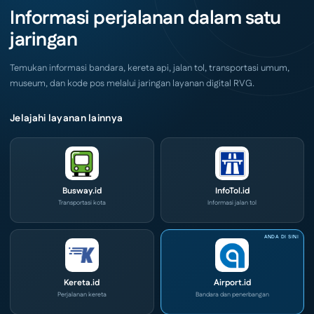
Akhir
IOG
Informasi perjalanan dalam satu
Pekan
e-
Ini
Commerce
jaringan
di
IPA
Convex
2026
Temukan informasi bandara, kereta api, jalan tol, transportasi umum,
museum, dan kode pos melalui jaringan layanan digital RVG.
Jelajahi layanan lainnya
Busway.id
InfoTol.id
Transportasi kota
Informasi jalan tol
Kereta.id
Airport.id
Perjalanan kereta
Bandara dan penerbangan