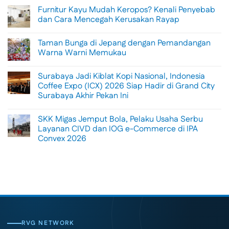
Comments
Furnitur Kayu Mudah Keropos? Kenali Penyebab
on
Menikmati
dan Cara Mencegah Kerusakan Rayap
Sisi
Petualangan
No
Bali
Comments
Taman Bunga di Jepang dengan Pemandangan
Lewat
on
Rafting
Furnitur
Warna Warni Memukau
di
Kayu
Tengah
Mudah
No
Alam
Keropos?
Comments
Surabaya Jadi Kiblat Kopi Nasional, Indonesia
Ubud
Kenali
on
Penyebab
Taman
Coffee Expo (ICX) 2026 Siap Hadir di Grand City
dan
Bunga
Surabaya Akhir Pekan Ini
Cara
di
Mencegah
Jepang
No
Kerusakan
dengan
Comments
Rayap
Pemandangan
SKK Migas Jemput Bola, Pelaku Usaha Serbu
on
Warna
Surabaya
Layanan CIVD dan IOG e-Commerce di IPA
Warni
Jadi
Memukau
Convex 2026
Kiblat
Kopi
No
Nasional,
Comments
Indonesia
on
Coffee
SKK
Expo
Migas
(ICX)
Jemput
2026
Bola,
Siap
Pelaku
Hadir
Usaha
di
Serbu
Grand
Layanan
City
CIVD
RVG NETWORK
Surabaya
dan