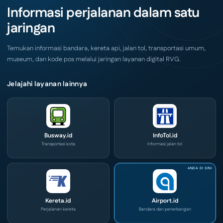
Akhir
IOG
Informasi perjalanan dalam satu
Pekan
e-
Ini
Commerce
jaringan
di
IPA
Convex
2026
Temukan informasi bandara, kereta api, jalan tol, transportasi umum,
museum, dan kode pos melalui jaringan layanan digital RVG.
Jelajahi layanan lainnya
Busway.id
InfoTol.id
Transportasi kota
Informasi jalan tol
Kereta.id
Airport.id
Perjalanan kereta
Bandara dan penerbangan