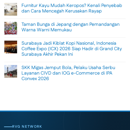
Comments
Furnitur Kayu Mudah Keropos? Kenali Penyebab
on
Menikmati
dan Cara Mencegah Kerusakan Rayap
Sisi
Petualangan
No
Bali
Comments
Taman Bunga di Jepang dengan Pemandangan
Lewat
on
Rafting
Furnitur
Warna Warni Memukau
di
Kayu
Tengah
Mudah
No
Alam
Keropos?
Comments
Surabaya Jadi Kiblat Kopi Nasional, Indonesia
Ubud
Kenali
on
Penyebab
Taman
Coffee Expo (ICX) 2026 Siap Hadir di Grand City
dan
Bunga
Surabaya Akhir Pekan Ini
Cara
di
Mencegah
Jepang
No
Kerusakan
dengan
Comments
Rayap
Pemandangan
SKK Migas Jemput Bola, Pelaku Usaha Serbu
on
Warna
Surabaya
Layanan CIVD dan IOG e-Commerce di IPA
Warni
Jadi
Memukau
Convex 2026
Kiblat
Kopi
No
Nasional,
Comments
Indonesia
on
Coffee
SKK
Expo
Migas
(ICX)
Jemput
2026
Bola,
Siap
Pelaku
Hadir
Usaha
di
Serbu
Grand
Layanan
City
CIVD
RVG NETWORK
Surabaya
dan