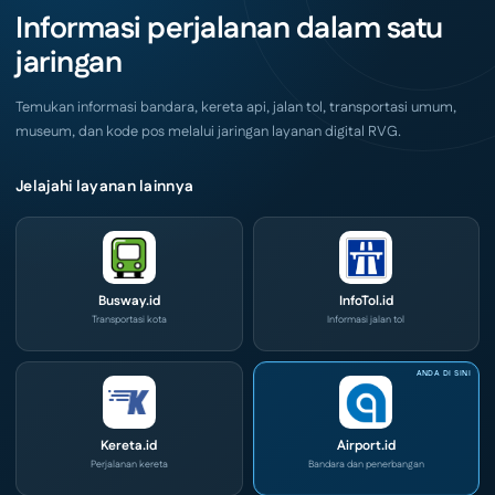
Akhir
IOG
Informasi perjalanan dalam satu
Pekan
e-
Ini
Commerce
jaringan
di
IPA
Convex
2026
Temukan informasi bandara, kereta api, jalan tol, transportasi umum,
museum, dan kode pos melalui jaringan layanan digital RVG.
Jelajahi layanan lainnya
Busway.id
InfoTol.id
Transportasi kota
Informasi jalan tol
Kereta.id
Airport.id
Perjalanan kereta
Bandara dan penerbangan