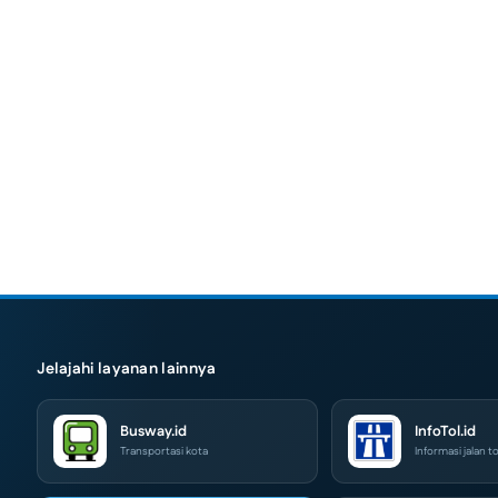
Jelajahi layanan lainnya
Busway.id
InfoTol.id
Transportasi kota
Informasi jalan to