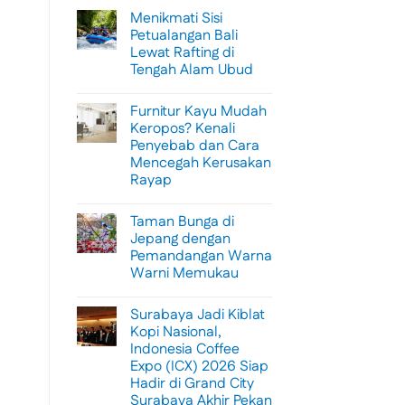
Menikmati Sisi
Petualangan Bali
Lewat Rafting di
Tengah Alam Ubud
No
Comments
Furnitur Kayu Mudah
on
Menikmati
Keropos? Kenali
Sisi
Penyebab dan Cara
Petualangan
Bali
Mencegah Kerusakan
Lewat
Rayap
Rafting
di
No
Tengah
Comments
Alam
Taman Bunga di
on
Ubud
Furnitur
Jepang dengan
Kayu
Pemandangan Warna
Mudah
Keropos?
Warni Memukau
Kenali
Penyebab
No
dan
Comments
Surabaya Jadi Kiblat
on
Cara
Taman
Mencegah
Kopi Nasional,
Bunga
Kerusakan
Indonesia Coffee
di
Rayap
Jepang
Expo (ICX) 2026 Siap
dengan
Hadir di Grand City
Pemandangan
Warna
Surabaya Akhir Pekan