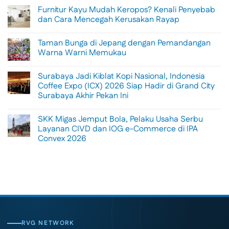
Comments
Furnitur Kayu Mudah Keropos? Kenali Penyebab
on
Menikmati
dan Cara Mencegah Kerusakan Rayap
Sisi
Petualangan
No
Bali
Comments
Taman Bunga di Jepang dengan Pemandangan
Lewat
on
Rafting
Furnitur
Warna Warni Memukau
di
Kayu
Tengah
Mudah
No
Alam
Keropos?
Comments
Surabaya Jadi Kiblat Kopi Nasional, Indonesia
Ubud
Kenali
on
Penyebab
Taman
Coffee Expo (ICX) 2026 Siap Hadir di Grand City
dan
Bunga
Surabaya Akhir Pekan Ini
Cara
di
Mencegah
Jepang
No
Kerusakan
dengan
Comments
Rayap
Pemandangan
SKK Migas Jemput Bola, Pelaku Usaha Serbu
on
Warna
Surabaya
Layanan CIVD dan IOG e-Commerce di IPA
Warni
Jadi
Memukau
Convex 2026
Kiblat
Kopi
No
Nasional,
Comments
Indonesia
on
Coffee
SKK
Expo
Migas
(ICX)
Jemput
2026
Bola,
Siap
Pelaku
Hadir
Usaha
di
Serbu
Grand
Layanan
City
CIVD
RVG NETWORK
Surabaya
dan