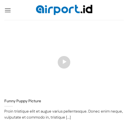
Skip
to
content
Funny Puppy Picture
Proin tristique elit et augue varius pellentesque. Donec enim neque,
vulputate et commodo in, tristique [...]