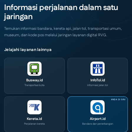
Akhir
IOG
Informasi perjalanan dalam satu
Pekan
e-
Ini
Commerce
jaringan
di
IPA
Convex
2026
Temukan informasi bandara, kereta api, jalan tol, transportasi umum,
museum, dan kode pos melalui jaringan layanan digital RVG.
Jelajahi layanan lainnya
Busway.id
InfoTol.id
Transportasi kota
Informasi jalan tol
Kereta.id
Airport.id
Perjalanan kereta
Bandara dan penerbangan