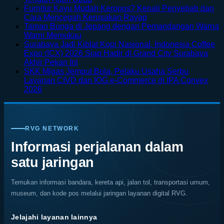
Comments
Furnitur Kayu Mudah Keropos? Kenali Penyebab dan
on
No
Cara Mencegah Kerusakan Rayap
Menikmati
Comments
Taman Bunga di Jepang dengan Pemandangan Warna
Sisi
on
No
Warni Memukau
Petualangan
Furnitur
Comments
Surabaya Jadi Kiblat Kopi Nasional, Indonesia Coffee
on
Bali
Kayu
Expo (ICX) 2026 Siap Hadir di Grand City Surabaya
Taman
Lewat
Mudah
No
Akhir Pekan Ini
Bunga
Rafting
Keropos?
Comments
SKK Migas Jemput Bola, Pelaku Usaha Serbu
on
di
di
Kenali
Layanan CIVD dan IOG e-Commerce di IPA Convex
Surabaya
Jepang
Tengah
Penyebab
No
2026
Jadi
dengan
Alam
dan
Comments
on
Kiblat
Pemandangan
Ubud
Cara
SKK
Kopi
Warna
Mencegah
Migas
Nasional,
Warni
Kerusakan
RVG NETWORK
Jemput
Indonesia
Memukau
Rayap
Bola,
Coffee
Informasi perjalanan dalam
Pelaku
Expo
satu jaringan
Usaha
(ICX)
Serbu
2026
Layanan
Siap
Temukan informasi bandara, kereta api, jalan tol, transportasi umum,
CIVD
Hadir
museum, dan kode pos melalui jaringan layanan digital RVG.
dan
di
IOG
Grand
e-
City
Jelajahi layanan lainnya
Commerce
Surabaya