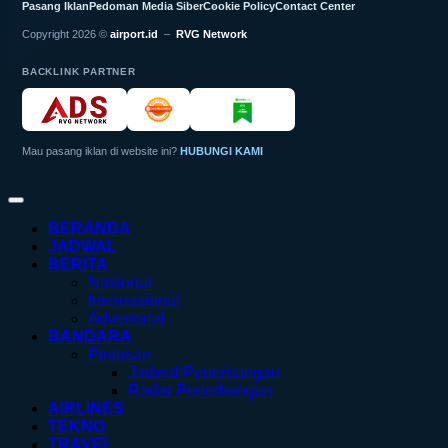
Pasang Iklan
Pedoman Media Siber
Cookie Policy
Contact Center
Copyright 2026 ©
airport.id
–
RVG Network
BACKLINK PARTNER
Mau pasang iklan di website ini?
HUBUNGI KAMI
BERANDA
JADWAL
BERITA
Nasional
Internasional
Advertorial
BANDARA
Pintasan
Jadwal Penerbangan
Radar Penerbangan
AIRLINES
TEKNO
TRAVEL