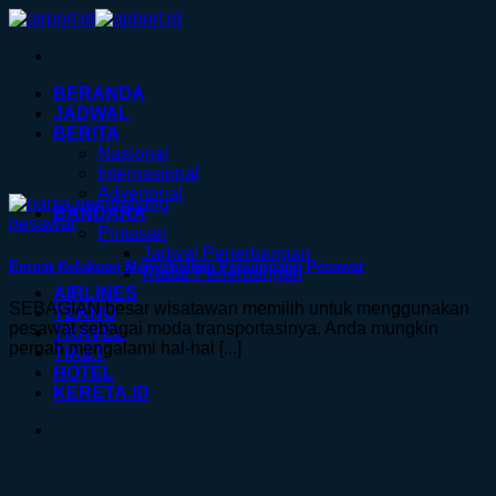
Skip
to
content
BERANDA
JADWAL
BERITA
Nasional
Internasional
Advertorial
BANDARA
Pintasan
Jadwal Penerbangan
Empat Kelakuan Menyebalkan Penumpang Pesawat
Radar Penerbangan
AIRLINES
SEBAGIAN besar wisatawan memilih untuk menggunakan
TEKNO
pesawat sebagai moda transportasinya. Anda mungkin
TRAVEL
pernah mengalami hal-hal [...]
TIKET
HOTEL
KERETA.ID