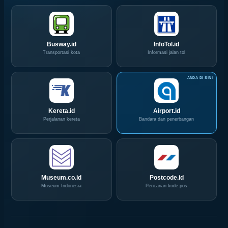
di
Akhir
IPA
Pekan
Convex
Ini
2026
Busway.id
InfoTol.id
Transportasi kota
Informasi jalan tol
Kereta.id
Airport.id
Perjalanan kereta
Bandara dan penerbangan
Museum.co.id
Postcode.id
Museum Indonesia
Pencarian kode pos