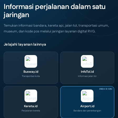
Akhir
IOG
Informasi perjalanan dalam satu
Pekan
e-
Ini
Commerce
jaringan
di
IPA
Convex
2026
Temukan informasi bandara, kereta api, jalan tol, transportasi umum,
museum, dan kode pos melalui jaringan layanan digital RVG.
Jelajahi layanan lainnya
Busway.id
InfoTol.id
Transportasi kota
Informasi jalan tol
Kereta.id
Airport.id
Perjalanan kereta
Bandara dan penerbangan