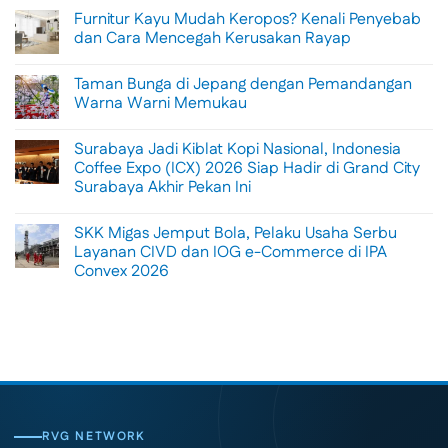
Comments
Furnitur Kayu Mudah Keropos? Kenali Penyebab
on
Menikmati
dan Cara Mencegah Kerusakan Rayap
Sisi
Petualangan
No
Bali
Comments
Taman Bunga di Jepang dengan Pemandangan
Lewat
on
Rafting
Furnitur
Warna Warni Memukau
di
Kayu
Tengah
Mudah
No
Alam
Keropos?
Comments
Surabaya Jadi Kiblat Kopi Nasional, Indonesia
Ubud
Kenali
on
Penyebab
Taman
Coffee Expo (ICX) 2026 Siap Hadir di Grand City
dan
Bunga
Surabaya Akhir Pekan Ini
Cara
di
Mencegah
Jepang
No
Kerusakan
dengan
Comments
Rayap
Pemandangan
SKK Migas Jemput Bola, Pelaku Usaha Serbu
on
Warna
Surabaya
Layanan CIVD dan IOG e-Commerce di IPA
Warni
Jadi
Memukau
Convex 2026
Kiblat
Kopi
No
Nasional,
Comments
Indonesia
on
Coffee
SKK
Expo
Migas
(ICX)
Jemput
2026
Bola,
Siap
Pelaku
Hadir
Usaha
di
Serbu
Grand
Layanan
City
CIVD
RVG NETWORK
Surabaya
dan